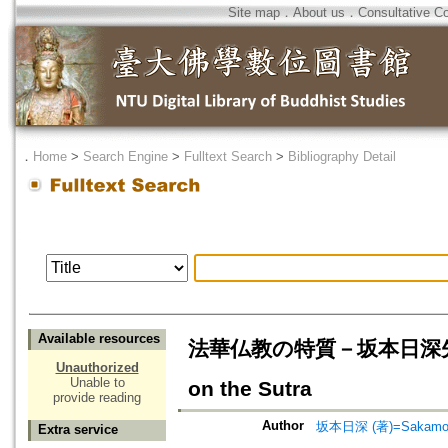
Site map
．
About us
．
Consultative C
．
Home
>
Search Engine
>
Fulltext Search
>
Bibliography Detail
Available resources
法華仏教の特質－坂本日深先生遺稿－=
Unauthorized
Unable to
on the Sutra
provide reading
Author
坂本日深 (著)=Sakamoto, 
Extra service