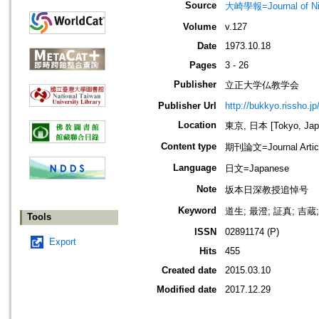
Source
大崎學報=Journal of 
Volume
v.127
Date
1973.10.18
Pages
3 - 26
Publisher
立正大学仏教学会
Publisher Url
http://bukkyo.rissho.jp
Location
東京, 日本 [Tokyo, Jap
Content type
期刊論文=Journal Artic
Language
日文=Japanese
Note
坂本日深教授追悼号
Keyword
道生; 最澄; 証真; 吉蔵
Tools
ISSN
02891174 (P)
Export
Hits
455
Created date
2015.03.10
Modified date
2017.12.29