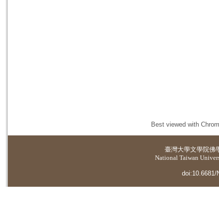
Best viewed with Chrome
臺灣大學
文學院佛
National Taiwan Universi
doi:10.6681