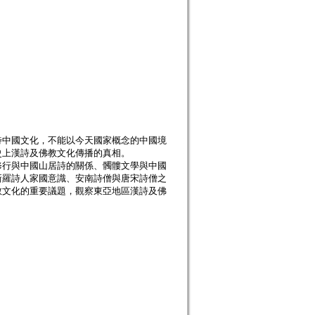
待中國文化，不能以今天國家概念的中國境
史上漢詩及佛教文化傳播的真相。
修行與中國山居詩的關係、髑髏文學與中國
新羅詩人家國意識、安南詩僧與唐宋詩僧之
教文化的重要議題，觀察東亞地區漢詩及佛