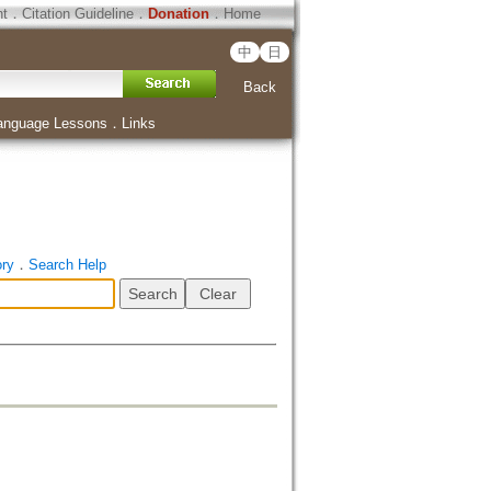
ht
．
Citation Guideline
．
Donation
．
Home
中
日
Back
anguage Lessons
．
Links
ory
．
Search Help