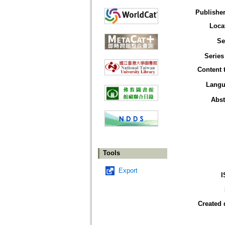
Publisher
Loca
Se
Series
Content 
Langu
Abst
Tools
Export
I
Created 