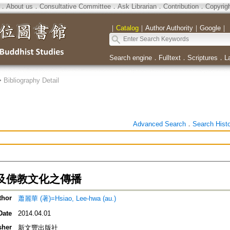
．
About us
．
Consultative Committee
．
Ask Librarian
．
Contribution
．
Copyrig
｜
Catalog
｜
Author Authority
｜
Google
｜
Search engine
．
Fulltext
．
Scriptures
．
L
>
Bibliography Detail
Advanced Search
．
Search Hist
及佛教文化之傳播
thor
蕭麗華 (著)=Hsiao, Lee-hwa (au.)
Date
2014.04.01
sher
新文豐出版社