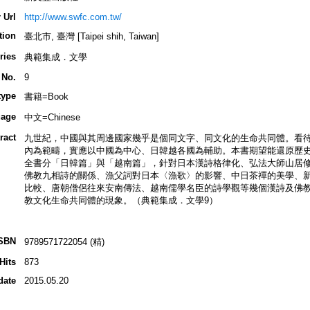
 Url
http://www.swfc.com.tw/
tion
臺北市, 臺灣 [Taipei shih, Taiwan]
ries
典範集成．文學
 No.
9
type
書籍=Book
age
中文=Chinese
ract
九世紀，中國與其周邊國家幾乎是個同文字、同文化的生命共同體。看
內為範疇，實應以中國為中心、日韓越各國為輔助。本書期望能還原歷
全書分「日韓篇」與「越南篇」，針對日本漢詩格律化、弘法大師山居
佛教九相詩的關係、漁父詞對日本〈漁歌〉的影響、中日茶禪的美學、
比較、唐朝僧侶往來安南傳法、越南儒學名臣的詩學觀等幾個漢詩及佛
教文化生命共同體的現象。（典範集成．文學9）
SBN
9789571722054 (精)
Hits
873
date
2015.05.20