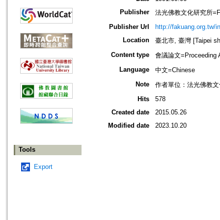
Publisher
法光佛教文化研究所=Fa-kuang
Publisher Url
http://fakuang.org.tw/
Location
臺北市, 臺灣 [Taipei shi
Content type
會議論文=Proceeding Ar
Language
中文=Chinese
Note
作者單位：法光佛教文
Hits
578
Created date
2015.05.26
Modified date
2023.10.20
Tools
Export