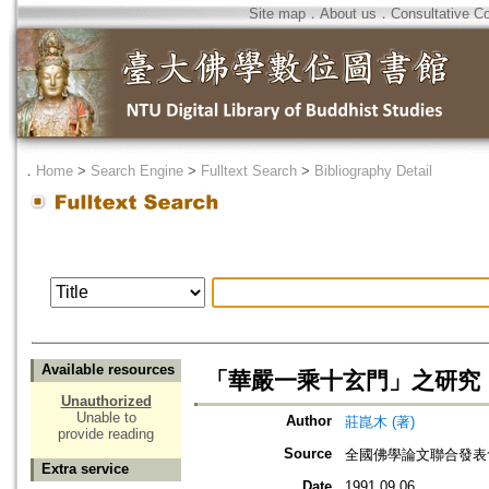
Site map
．
About us
．
Consultative C
．
Home
>
Search Engine
>
Fulltext Search
>
Bibliography Detail
Available resources
「華嚴一乘十玄門」之研究
Unauthorized
Unable to
Author
莊崑木 (著)
provide reading
Source
全國佛學論文聯合發表
Extra service
Date
1991.09.06