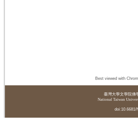
Best viewed with Chrome
臺灣大學
文學院佛
National Taiwan Universi
doi:10.6681