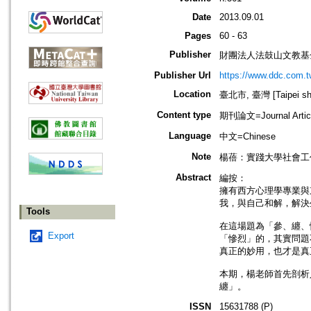
Date
2013.09.01
Pages
60 - 63
Publisher
財團法人法鼓山文教基
Publisher Url
https://www.ddc.com.t
Location
臺北市, 臺灣 [Taipei shi
Content type
期刊論文=Journal Artic
Language
中文=Chinese
Note
楊蓓：實踐大學社會工
Abstract
編按：
擁有西方心理學專業與
我，與自己和解，解決
Tools
在這場題為「參、纏、
Export
「慘烈」的，其實問題
真正的妙用，也才是真
本期，楊老師首先剖析
纏」。
ISSN
15631788 (P)