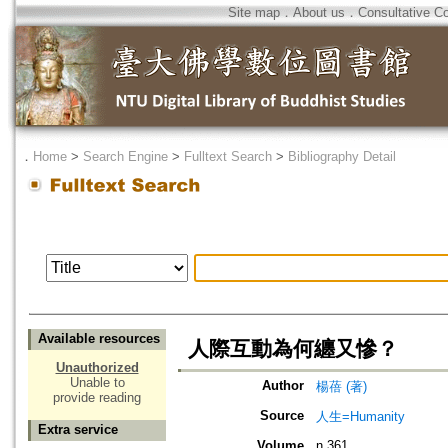
Site map
．
About us
．
Consultative C
．
Home
>
Search Engine
>
Fulltext Search
>
Bibliography Detail
Available resources
人際互動為何纏又慘？
Unauthorized
Unable to
Author
楊蓓 (著)
provide reading
Source
人生=Humanity
Extra service
Volume
n.361