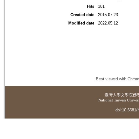
Hits
381
Created date
2015.07.23
Modified date
2022.05.12
Best viewed with Chrome
臺灣大學
文學院佛
National Taiwan Universi
doi:10.6681