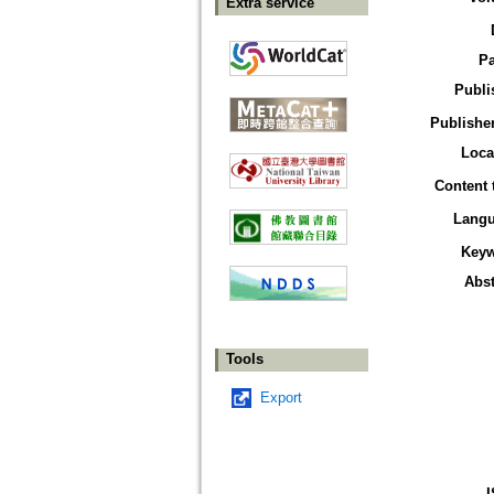
Extra service
P
Publi
Publisher
Loca
Content 
Lang
Key
Abst
Tools
Export