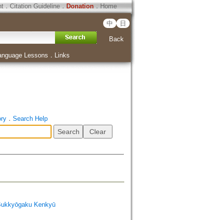
ht
．
Citation Guideline
．
Donation
．
Home
中
日
Back
anguage Lessons
．
Links
ory
．
Search Help
Bukkyōgaku Kenkyū