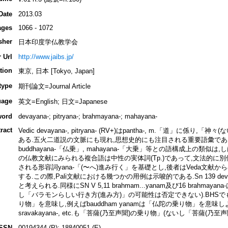
Date
2013.03
ages
1066 - 1072
sher
日本印度学仏教学会
 Url
http://www.jaibs.jp/
tion
東京, 日本 [Tokyo, Japan]
type
期刊論文=Journal Article
uage
英文=English; 日文=Japanese
word
devayana-; pitryana-; brahmayana-; mahayana-
ract
Vedic devayana-, pitryana- (RV+)はpantha-, m.「道」
ある.五火二道説の文脈にも現れ,思想史的にも注目される重要語彙である
buddhayana-「仏乗」, mahayana-「大乗」等との語構成上の類
の仏教文献にみられる複合語は中性の実体詞(Tp.)であって,文法的に
される形容詞yana-「(〜へ)進み行く」を基礎とし,後者はVeda文
する.この際,Pali文献における幾つかの用例は示唆的である.Sn 139 d
と考えられる.同様にSN V 5,11 brahmam...yanam及び16 brahm
し「バラモンらしい行き方(進み方)」の可能性は否定できない).BHSでも事情
り物」を意味し,例えばbauddham yanamは「仏陀の乗り物」を意味しよう.同様
sravakayana-, etc.も「菩薩(乃至声聞)の乗り物」(ないし「菩薩(乃
ISSN
00194344 (P); 18840051 (E)