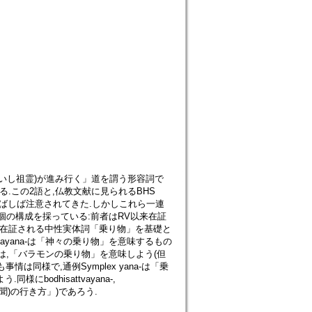
に係り,「神々(ないし祖霊)が進み行く」道を謂う形容詞で
.この2語と,仏教文献に見られるBHS
似は,しばしば注意されてきた.しかしこれら一連
別個の構成を採っている:前者はRV以来在証
献から在証される中性実体詞「乗り物」を基礎と
evayana-は「神々の乗り物」を意味するもの
ayana-は,「バラモンの乗り物」を意味しよう(但
は同様で,通例Symplex yana-は「乗
にbodhisattvayana-,
至声聞)の行き方」)であろう.