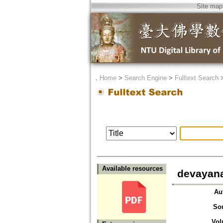
Site map
．
Home
>
Search Engine
>
Fulltext Search
Available resources
devayana
Au
So
Vol