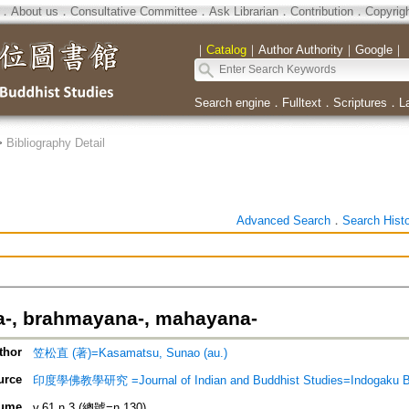
．
About us
．
Consultative Committee
．
Ask Librarian
．
Contribution
．
Copyrig
｜
Catalog
｜
Author Authority
｜
Google
｜
Search engine
．
Fulltext
．
Scriptures
．
L
>
Bibliography Detail
Advanced Search
．
Search Hist
-, brahmayana-, mahayana-
thor
笠松直 (著)=Kasamatsu, Sunao (au.)
urce
印度學佛教學研究 =Journal of Indian and Buddhist Studies=Indogaku 
ume
v.61 n.3 (總號=n.130)