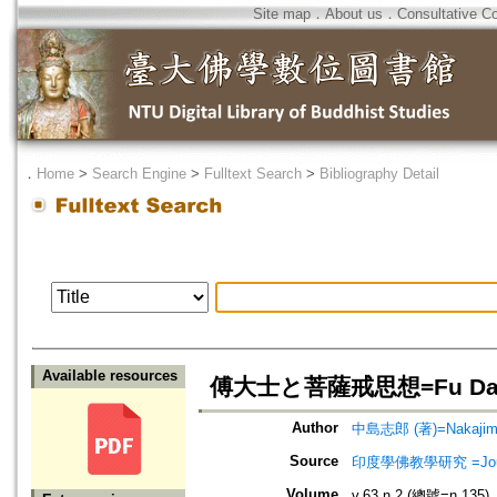
Site map
．
About us
．
Consultative C
．
Home
>
Search Engine
>
Fulltext Search
>
Bibliography Detail
Available resources
傅大士と菩薩戒思想=Fu Dashi an
Author
中島志郎 (著)=Nakajima,
Source
印度學佛教學研究 =Journal 
Volume
v.63 n.2 (總號=n.135)