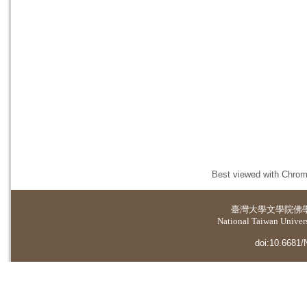
Best viewed with Chrome
臺灣大學
文學院佛
National Taiwan Universi
doi:10.6681