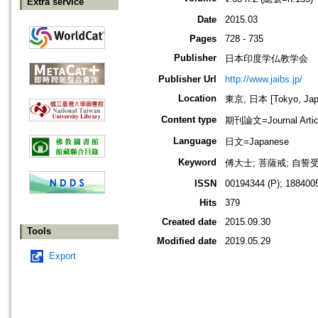
Extra service
Date
2015.03
Pages
728 - 735
Publisher
日本印度学仏教学会
Publisher Url
http://www.jaibs.jp/
Location
東京, 日本 [Tokyo, Jap
Content type
期刊論文=Journal Artic
Language
日文=Japanese
Keyword
傅大士; 菩薩戒; 自誓
ISSN
00194344 (P); 1884005
Hits
379
Created date
2015.09.30
Tools
Modified date
2019.05.29
Export