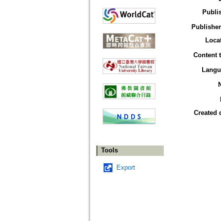
Publi
Publisher
Loca
Content 
Langu
Created 
Tools
Export