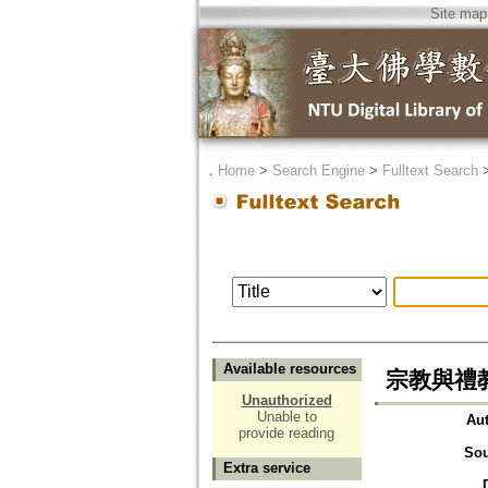
Site map
．
Home
>
Search Engine
>
Fulltext Search
Available resources
宗教與禮教
Unauthorized
Unable to
Au
provide reading
Sou
Extra service