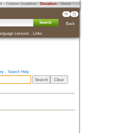
ht
．
Citation Guideline
．
Donation
．
Home
中
日
Back
anguage Lessons
．
Links
ory
．
Search Help