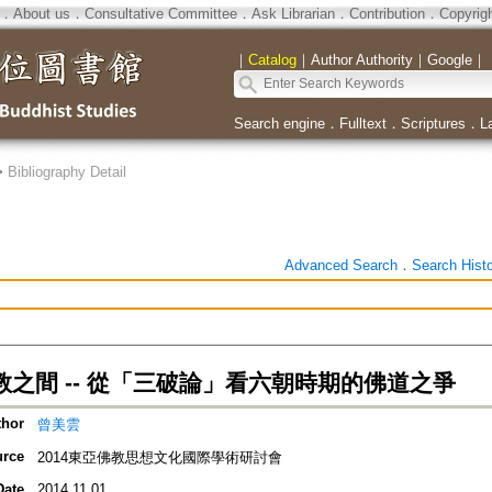
．
About us
．
Consultative Committee
．
Ask Librarian
．
Contribution
．
Copyrig
｜
Catalog
｜
Author Authority
｜
Google
｜
Search engine
．
Fulltext
．
Scriptures
．
L
>
Bibliography Detail
Advanced Search
．
Search Hist
之間 -- 從「三破論」看六朝時期的佛道之爭
thor
曾美雲
rce
2014東亞佛教思想文化國際學術研討會
Date
2014.11.01