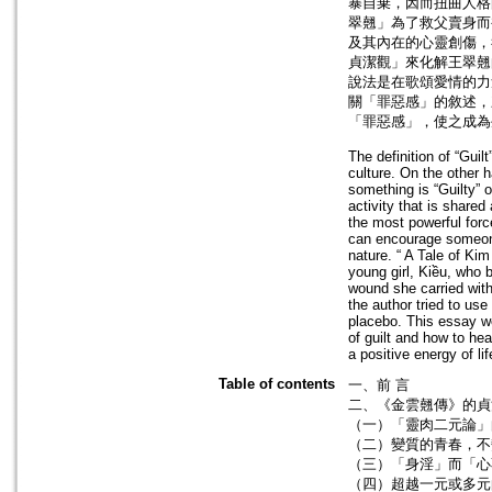
暴自棄，因而扭曲人格
翠翹」為了救父賣身而
及其內在的心靈創傷，
貞潔觀」來化解王翠翹
說法是在歌頌愛情的力
關「罪惡感」的敘述，
「罪惡感」，使之成為
The definition of “Gui
culture. On the other 
something is “Guilty” or
activity that is shared
the most powerful forc
can encourage someone
nature. “ A Tale of Kim
young girl, Kiều, who 
wound she carried with
the author tried to use
placebo. This essay wou
of guilt and how to he
a positive energy of life
Table of contents
一、前 言
二、《金雲翹傳》的貞
（一）「靈肉二元論」
（二）變質的青春，不
（三）「身淫」而「心
（四）超越一元或多元