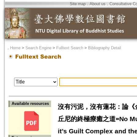
Site map
．
About us
．
Consultative C
．
Home
>
Search Engine
>
Fulltext Search
>
Bibliography Detail
Available resources
沒有污泥，沒有蓮花：論《
丘尼的終極療癒之道=No Mud, No 
it’s Guilt Complex and th