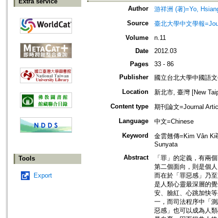
Extra service
Author
游祥洲 (著)=Yo, Hsiang-
Source
臺北大學中文學報=Journal of 
Volume
n.11
Date
2012.03
Pages
33 - 86
Publisher
國立台北大學中國語文
Location
新北市, 臺灣 [New Taipei
Content type
期刊論文=Journal Artic
Language
中文=Chinese
Keyword
金雲翹傳=Kim Vân Kiều;
Sunyata
Abstract
「罪」的定義，有兩個
Tools
第二個面向，則是個人
Export
而在於「罪惡感」乃至
是人類心靈最深層的覺
安、臉紅、心跳加快等
一，而司法程序中「測
惡感」也可以成為人類