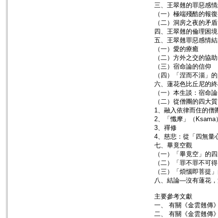
三、王翠翹的罪惡感情
（一）極端殘酷的報復
（二）洞房之夜的矛盾
四、王翠翹的倫理困境
五、王翠翹罪惡感情結
（一）愛的療癒
（二）方外之交的協助
（三）宿命論的信仰
（四）「涅而不淄」的
六、蓮花色比丘尼的終
（一）本生談：宿命論
（二）從僧團的四大質
1、融入依律而住的僧
2、「懺摩」（Ksam
3、禪修
4、慈悲：從「四無量
七、畢竟空觀
（一）「畢竟空」的四
（二）「罪不罪不可得
（三）「煩惱即菩提」
八、結論—沒有蓮花，
主要參考文獻
一、 有關《金雲翹傳
二、 有關《金雲翹傳