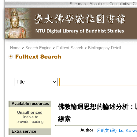
Site map
．
About us
．
Consultative C
．
Home
>
Search Engine
>
Fulltext Search
>
Bibliography Detail
Available resources
佛教輪迴思想的論述分析：
Unauthorized
Unable to
線索
provide reading
Author
呂凱文 (著)=Lu, Kai-wen
Extra service