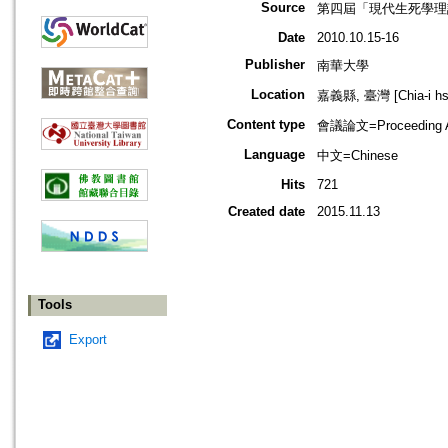
Source
第四屆「現代生死學理
Date
2010.10.15-16
Publisher
南華大學
Location
嘉義縣, 臺灣 [Chia-i hsi
Content type
會議論文=Proceeding Ar
Language
中文=Chinese
Hits
721
Created date
2015.11.13
Tools
Export