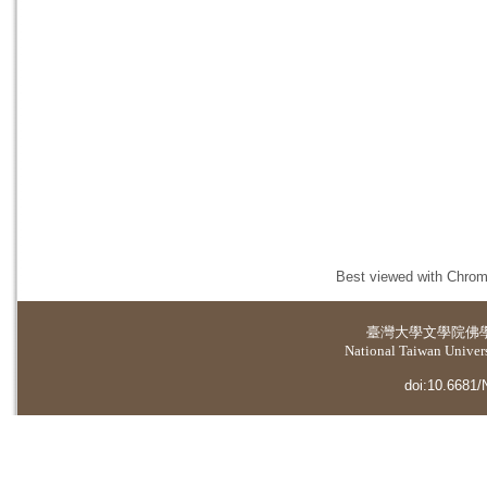
Best viewed with Chrome
臺灣大學
文學院佛
National Taiwan Universi
doi:10.6681