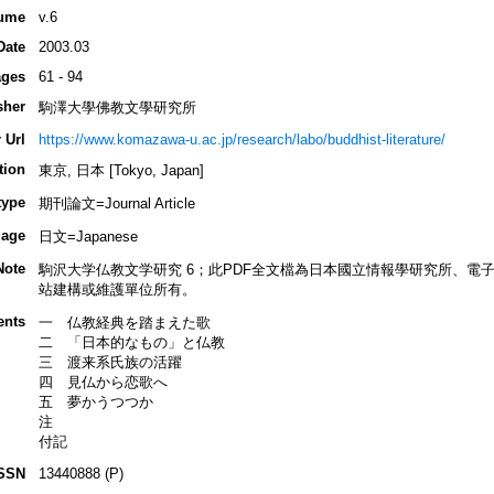
ume
v.6
Date
2003.03
ges
61 - 94
sher
駒澤大學佛教文學研究所
 Url
https://www.komazawa-u.ac.jp/research/labo/buddhist-literature/
tion
東京, 日本 [Tokyo, Japan]
type
期刊論文=Journal Article
age
日文=Japanese
Note
駒沢大学仏教文学研究 6；此PDF全文檔為日本國立情報學研究所、電子圖
站建構或維護單位所有。
ents
一 仏教経典を踏まえた歌
二 「日本的なもの」と仏教
三 渡来系氏族の活躍
四 見仏から恋歌へ
五 夢かうつつか
注
付記
SSN
13440888 (P)