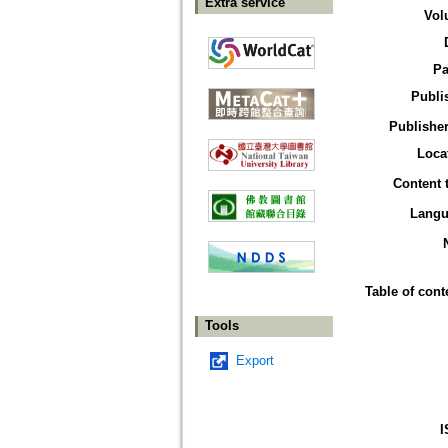
Extra service
Vol
Pa
Publi
Publisher
Loca
Content 
Langu
Table of cont
Tools
Export
I