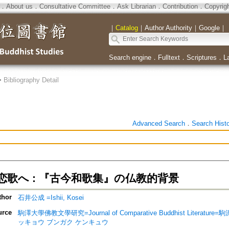
．
About us
．
Consultative Committee
．
Ask Librarian
．
Contribution
．
Copyrig
｜
Catalog
｜
Author Authority
｜
Google
｜
Search engine
．
Fulltext
．
Scriptures
．
L
>
Bibliography Detail
Advanced Search
．
Search Hist
恋歌へ : 『古今和歌集』の仏教的背景
thor
石井公成 =Ishii, Kosei
urce
駒澤大學佛教文學研究=Journal of Comparative Buddhist Lite
ッキョウ ブンガク ケンキュウ