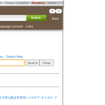
ht
．
Citation Guideline
．
Donation
．
Home
中
日
Back
anguage Lessons
．
Links
ory
．
Search Help
rature=駒沢大学仏教文学研究=コマザワ ダイガク ブ