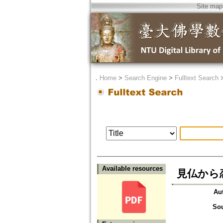
Site map
．
Home
>
Search Engine
>
Fulltext Search
Available resources
見仏から
Au
So