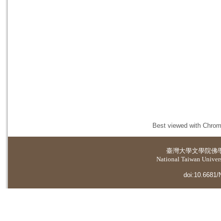
Best viewed with Chrome
臺灣大學
文學院佛
National Taiwan Universi
doi:10.6681