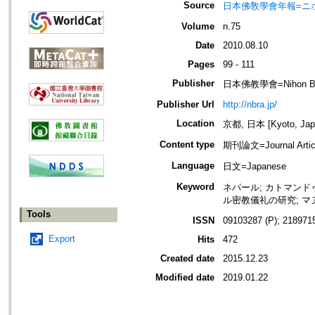
Source
日本佛敎學會年報=ニホン ブッキ
Volume
n.75
Date
2010.08.10
Pages
99 - 111
Publisher
日本佛教學會=Nihon Buddh
Publisher Url
http://nbra.jp/
Location
京都, 日本 [Kyoto, Jap
Content type
期刊論文=Journal Artic
Language
日文=Japanese
Keyword
ネパール; カトマンド
ル密教儀礼の研究; マヌ法典
Tools
ISSN
09103287 (P); 2189715
Export
Hits
472
Created date
2015.12.23
Modified date
2019.01.22