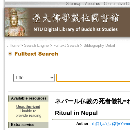
Site map
．
About us
．
Consultative C
．
Home
>
Search Engine
>
Fulltext Search
>
Bibliography Detail
Available resources
ネパール仏教の死者儀礼=ねぱ
Unauthorized
Unable to
Ritual in Nepal
provide reading
Author
山口しのぶ (著)=Yamaguch
Extra service