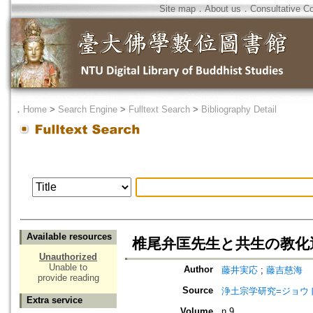
Site map
．
About us
．
Consultative C
．
Home
>
Search Engine
>
Fulltext Search
>
Bibliography Detail
Available resources
椎尾弁匡先生と共生の教化運動=Shiio
Unauthorized
Unable to
Author
藤井実応
;
藤吉慈海
provide reading
Source
浄土宗学研究=ジョウドシュ
Extra service
Volume
n.9