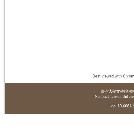
Best viewed with Chrome
臺灣大學
文學院佛
National Taiwan Universi
doi:10.6681