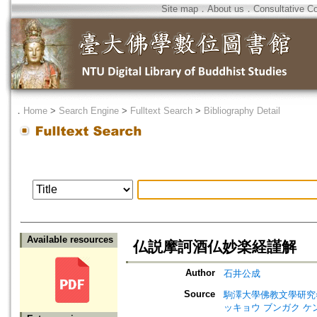
Site map
．
About us
．
Consultative C
．
Home
>
Search Engine
>
Fulltext Search
>
Bibliography Detail
Available resources
仏説摩訶酒仏妙楽経謹解
Author
石井公成
Source
駒澤大學佛教文學研究=Jour
ッキョウ ブンガク ケ