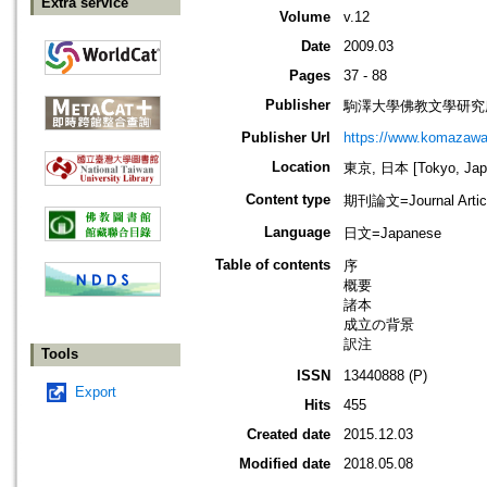
Extra service
Volume
v.12
Date
2009.03
Pages
37 - 88
Publisher
駒澤大學佛教文學研究
Publisher Url
https://www.komazawa-u
Location
東京, 日本 [Tokyo, Jap
Content type
期刊論文=Journal Artic
Language
日文=Japanese
Table of contents
序
概要
諸本
成立の背景
訳注
Tools
ISSN
13440888 (P)
Export
Hits
455
Created date
2015.12.03
Modified date
2018.05.08