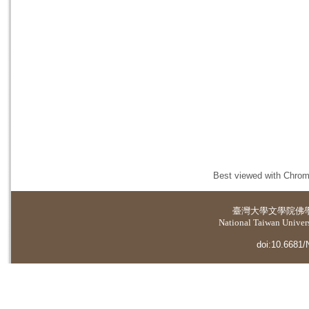
Best viewed with Chrome
臺灣大學
文學院佛
National Taiwan Universi
doi:10.6681