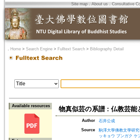
Site map
．
About us
．
Consultative C
．
Home
>
Search Engine
>
Fulltext Search
>
Bibliography Detail
Available resources
物真似芸の系譜 : 仏教芸能
Author
石井公成
Source
駒澤大學佛教文學研究=Jour
ッキョウ ブンガク ケ