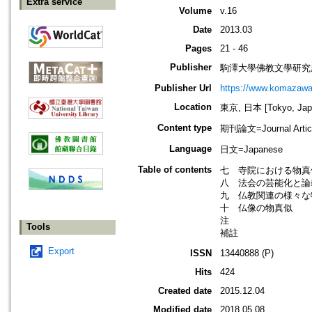
Extra service
Volume
v.16
Date
2013.03
Pages
21 - 46
Publisher
駒澤大學佛教文學研究
Publisher Url
https://www.komazawa-u
Location
東京, 日本 [Tokyo, Jap
Content type
期刊論文=Journal Artic
Language
日文=Japanese
Table of contents
七 寺院における物真
八 法会の芸能化と論
九 仏教関連の様々な
十 仏像の物真似
注
Tools
補註
Export
ISSN
13440888 (P)
Hits
424
Created date
2015.12.04
Modified date
2018.05.08