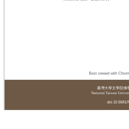
Best viewed with Chrome
臺灣大學
文學院佛
National Taiwan Universi
doi:10.6681