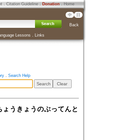
ht
．
Citation Guideline
．
Donation
．
Home
中
日
Back
anguage Lessons
．
Links
ory
．
Search Help
ちょうきょうのぶってんと