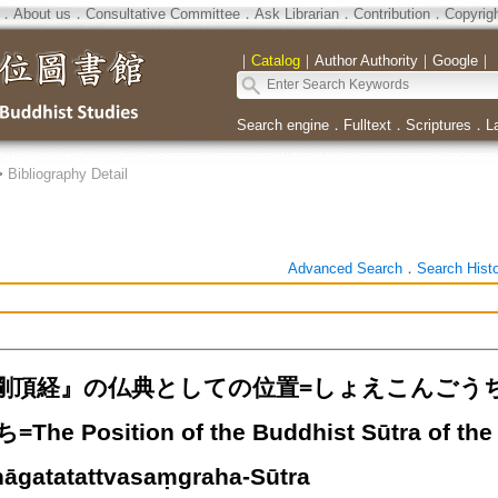
．
About us
．
Consultative Committee
．
Ask Librarian
．
Contribution
．
Copyrig
｜
Catalog
｜
Author Authority
｜
Google
｜
Search engine
．
Fulltext
．
Scriptures
．
L
>
Bibliography Detail
Advanced Search
．
Search Hist
剛頂経』の仏典としての位置=しょえこんごう
e Position of the Buddhist Sūtra of the
hāgatatattvasaṃgraha-Sūtra