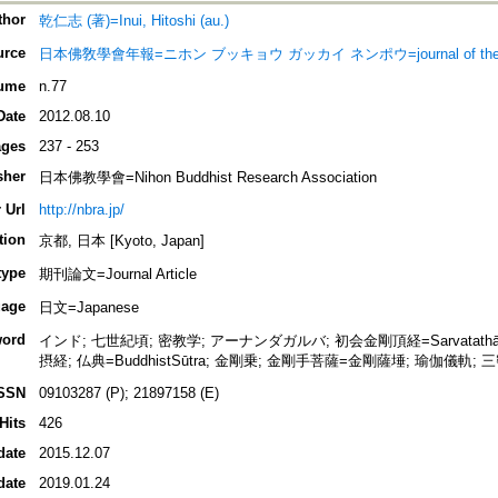
thor
乾仁志 (著)=Inui, Hitoshi (au.)
urce
日本佛敎學會年報=ニホン ブッキョウ ガッカイ ネンポウ=journal of the Nippon 
ume
n.77
Date
2012.08.10
ges
237 - 253
sher
日本佛教學會=Nihon Buddhist Research Association
 Url
http://nbra.jp/
tion
京都, 日本 [Kyoto, Japan]
type
期刊論文=Journal Article
age
日文=Japanese
ord
インド; 七世紀頃; 密教学; アーナンダガルバ; 初会金剛頂経=Sarvatathāgatata
摂経; 仏典=BuddhistSūtra; 金剛乗; 金剛手菩薩=金剛薩埵; 瑜伽儀軌;
SSN
09103287 (P); 21897158 (E)
Hits
426
date
2015.12.07
date
2019.01.24