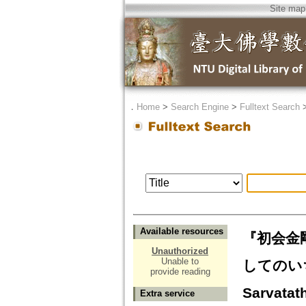
Site map
．
Home
>
Search Engine
>
Fulltext Search
Available resources
『初会金
Unauthorized
Unable to
してのいち=Th
provide reading
Sarvatat
Extra service