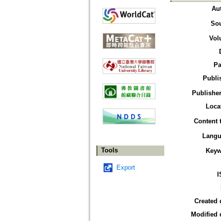
Au
So
Vol
Pa
Publi
Publisher
Loca
Content 
Langu
Tools
Keyw
Export
I
Created 
Modified 