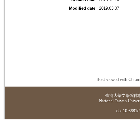
Modified date
2019.03.07
Best viewed with Chrome
臺灣大學
文學院佛
National Taiwan Universi
doi:10.6681