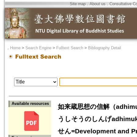
Site map
．
About us
．
Consultative C
．
Home
>
Search Engine
>
Fulltext Search
>
Bibliography Detail
Available resources
如来蔵思想の信解（adhi
うしそうのしんげadhim
せん=Development and Prac