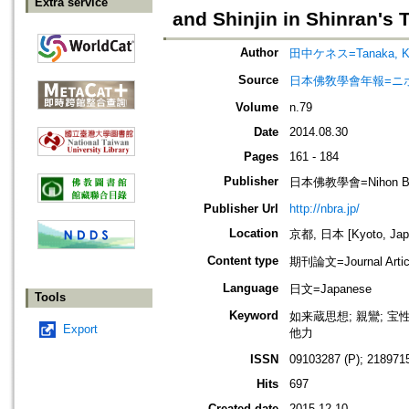
Extra service
and Shinjin in Shinran's
Author
田中ケネス=Tanaka, Ke
Source
日本佛敎學會年報=ニホン ブッキ
Volume
n.79
Date
2014.08.30
Pages
161 - 184
Publisher
日本佛教學會=Nihon Buddh
Publisher Url
http://nbra.jp/
Location
京都, 日本 [Kyoto, Jap
Content type
期刊論文=Journal Artic
Language
日文=Japanese
Tools
Keyword
如来蔵思想; 親鸞; 宝性論;
Export
他力
ISSN
09103287 (P); 2189715
Hits
697
Created date
2015.12.10