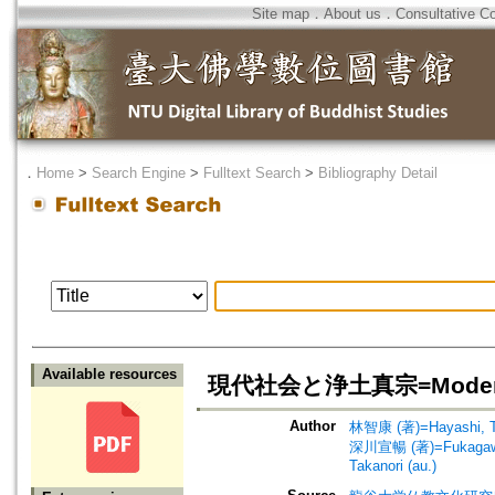
Site map
．
About us
．
Consultative C
．
Home
>
Search Engine
>
Fulltext Search
>
Bibliography Detail
Available resources
現代社会と浄土真宗=Modern So
Author
林智康 (著)=Hayashi, T
深川宣暢 (著)=Fukagawa,
Takanori (au.)