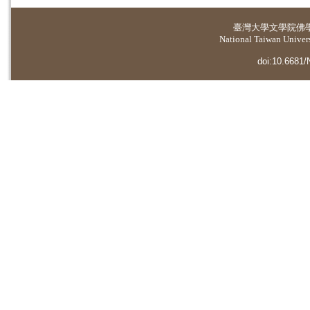
臺灣大學
文學院佛
National Taiwan Universi
doi:10.6681