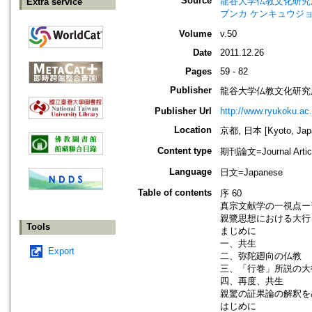
Source
龍谷大学仏教文化研究所紀要=Bull
Extra service
ブンカ ケンキュウジョ
Volume
v.50
Date
2011.12.26
Pages
59 - 82
Publisher
龍谷大学仏教文化研究
Publisher Url
http://www.ryukoku.ac.
Location
京都, 日本 [Kyoto, Jap
Content type
期刊論文=Journal Artic
Language
日文=Japanese
Table of contents
序 60
真宗文献学の一視点ー普
親鷺思想における大行・
Tools
まじめに
一、共生
Export
二、弥陀廻向の仏教
三、「行巻」所説の大
四、再度、共生
親驚の証果論の解釈をめ
はじめに