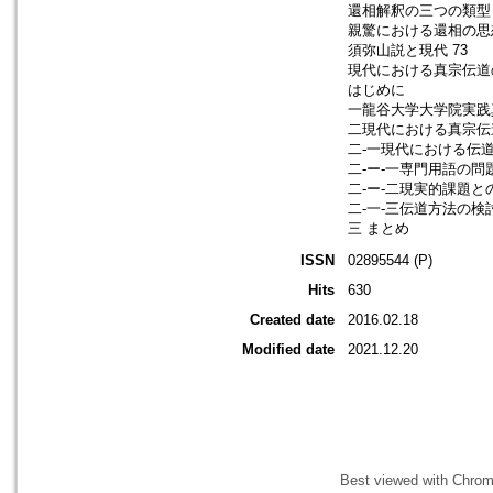
還相解釈の三つの類型
親驚における還相の思
須弥山説と現代 73
現代における真宗伝道の
はじめに
一龍谷大学大学院実践
二現代における真宗伝
二-一現代における伝
二-ー-一専門用語の問
二-ー-二現実的課題と
二-一-三伝道方法の検
三 まとめ
ISSN
02895544 (P)
Hits
630
Created date
2016.02.18
Modified date
2021.12.20
Best viewed with Chrome