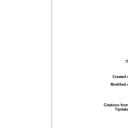
I
Created 
Modified 
Citations fro
Tipitak