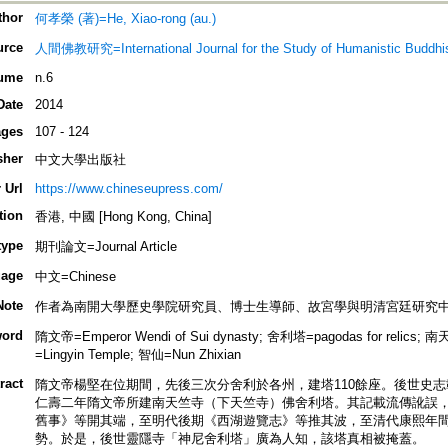
thor
何孝榮 (著)=He, Xiao-rong (au.)
urce
人間佛教研究=International Journal for the Study of Humanistic Buddh
ume
n.6
Date
2014
ges
107 - 124
sher
中文大學出版社
 Url
https://www.chineseupress.com/
tion
香港, 中國 [Hong Kong, China]
type
期刊論文=Journal Article
age
中文=Chinese
Note
作者為南開大學歷史學院研究員、博士生導師、故宮學與明清宮廷研究
ord
隋文帝=Emperor Wendi of Sui dynasty; 舍利塔=pagodas for relics; 
=Lingyin Temple; 智仙=Nun Zhixian
ract
隋文帝楊堅在位期間，先後三次分舍利於各州，建塔110餘座。後世史
仁壽二年隋文帝所建南天竺寺（下天竺寺）佛舍利塔。其記載流傳訛誤
舊事》等開其端，至明代後期《西湖遊覽志》等推其波，至清代康熙年
勢。於是，後世靈隱寺「神尼舍利塔」廣為人知，該塔真相被掩蓋。