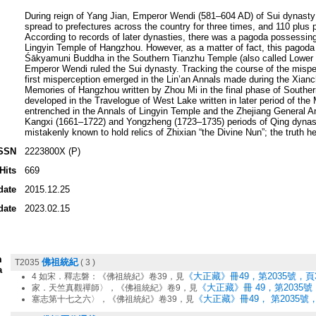
During reign of Yang Jian, Emperor Wendi (581–604 AD) of Sui dynasty 
spread to prefectures across the country for three times, and 110 plus 
According to records of later dynasties, there was a pagoda possessing r
Lingyin Temple of Hangzhou. However, as a matter of fact, this pagoda 
Śākyamuni Buddha in the Southern Tianzhu Temple (also called Lower 
Emperor Wendi ruled the Sui dynasty. Tracking the course of the misper
first misperception emerged in the Lin’an Annals made during the Xian
Memories of Hangzhou written by Zhou Mi in the final phase of Souther
developed in the Travelogue of West Lake written in later period of the
entrenched in the Annals of Lingyin Temple and the Zhejiang General An
Kangxi (1661–1722) and Yongzheng (1723–1735) periods of Qing dynasty
mistakenly known to hold relics of Zhixian “the Divine Nun”; the truth h
SSN
2223800X (P)
Hits
669
date
2015.12.25
date
2023.02.15
m
佛祖統紀
T2035
( 3 )
a
《大正藏》冊49，第2035號，頁3
4 如宋．釋志磐：《佛祖統紀》卷39，見
《大正藏》冊 49，第2035號
家．天竺真觀禪師〉，《佛祖統紀》卷9，見
《大正藏》冊49， 第2035號，
塞志第十七之六〉，《佛祖統紀》卷39，見