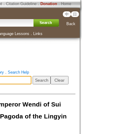
ht
．
Citation Guideline
．
Donation
．
Home
中
日
Back
anguage Lessons
．
Links
ory
．
Search Help
or Wendi of Sui
 Pagoda of the Lingyin