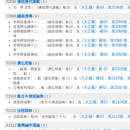
佛祖歷代通載
T2036
( 1 )
《大正藏》冊49，第2036號，頁
元．釋 念常：《佛祖歷代通載》卷10，見
續高僧傳
T2060
( 6 )
《大正藏》 冊50，第2060號，
寺釋洪遵傳十一〉，《續高僧傳》卷21，見
《大正藏》冊 50，第2060號，
道場釋法總傳十〉，《續高僧傳》卷10，見
《大正藏》 冊50，第2060號，
場釋覺朗傳十二〉，《續高僧傳》卷21，見
考
《大正藏》冊50，第2060 號，
善寺釋道密傳一〉，《續高僧傳》卷26，見
《大正藏》冊 50，第2060號，
寺釋慧誕傳十八〉，《續高僧傳》卷26，見
考
《大正藏》 冊50，第2060號，
竺寺釋真觀傳四〉，《續高僧傳》卷30，見
廣弘明集
T2103
( 3 )
《大正藏》冊 52，第2103號，
〉，載唐．釋道宣：《廣弘明集》卷17，見
答〉，載《
《大正藏》冊52，第2103號，頁
感應表並答〉，載《廣弘明集》卷 17，見
西通
《大正藏》冊52，第2103 號，
立佛舍利塔詔〉，載《廣弘明集》卷17，見
集古今佛道論衡
T2104
( 1 )
《大正藏》冊52，第2104號，
俱受歸戒事》，《集古今佛道論衡》卷2，見
法苑珠林
T2122
( 1 )
《大正藏》冊53，第2122號，頁
法苑珠林》卷40〈舍利篇第三十七〉，見
隆興編年通論
X1512
( 2 )