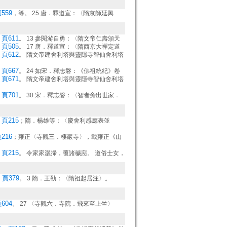
559
，等。 25 唐．釋道宣：〈隋京師延興
頁611
。 13 參閱游自勇：〈隋文帝仁壽頒天
頁505
。 17 唐．釋道宣：〈隋西京大禪定道
頁612
。 隋文帝建舍利塔與靈隱寺智仙舍利塔
頁667
。 24 如宋．釋志磐：《佛祖統紀》卷
頁671
。 隋文帝建舍利塔與靈隱寺智仙舍利塔
頁701
。 30 宋．釋志磐：〈智者旁出世家．
頁215
；隋．楊雄等：〈慶舍利感應表並
216
；雍正〈寺觀三．棲巖寺〉，載雍正《山
頁215
。 令家家灑掃，覆諸穢惡。 道俗士女，
頁379
。 3 隋．王劭：〈隋祖起居注〉。
604
。 27 〈寺觀六．寺院．飛來至上竺〉