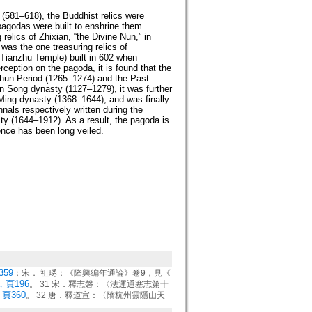
(581–618), the Buddhist relics were
pagodas were built to enshrine them.
elics of Zhixian, “the Divine Nun,” in
was the one treasuring relics of
Tianzhu Temple) built in 602 when
ception on the pagoda, it is found that the
chun Period (1265–1274) and the Past
n Song dynasty (1127–1279), it was further
 Ming dynasty (1368–1644), and was finally
nals respectively written during the
 (1644–1912). As a result, the pagoda is
ence has been long veiled.
59
；宋． 祖琇：《隆興編年通論》卷9，見《
，頁196
。 31 宋．釋志磐：〈法運通塞志第十
頁360
。 32 唐．釋道宣：〈隋杭州靈隱山天