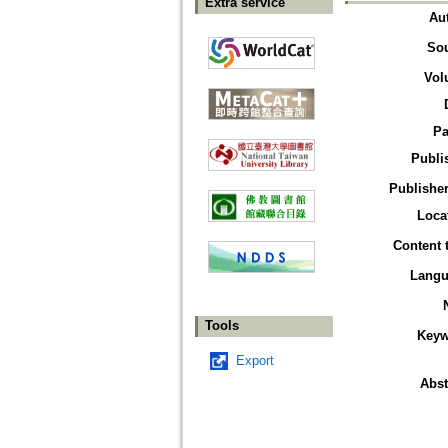
Extra service
Au
So
Vol
Pa
Publi
Publisher
Loca
Content 
Langu
Tools
Keyw
Export
Abst