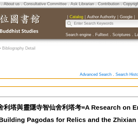
．
About us
．
Consultative Committee
．
Ask Librarian
．
Contribution
．
Copyrig
｜
Catalog
｜
Author Authority
｜
Google
｜
Search engine
．
Fulltext
．
Scriptures
．
L
>
Bibliography Detail
Advanced Search
．
Search Hist
塔與靈隱寺智仙舍利塔考=A Research on Emper
Building Pagodas for Relics and the Zhixian