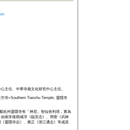
ism
中心主任、中華寺廟文化研究中心主任。
南天竺寺=Southern Tianzhu Temple; 靈隱寺
志載杭州靈隱寺有「神尼」智仙舍利塔，實為
，由南宋後期咸淳《臨安志》、周密《武林
間《靈隱寺志》、雍正《浙江通志》等成其