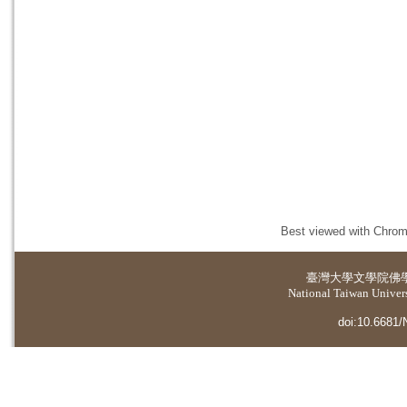
Best viewed with Chrome
臺灣大學
文學院佛
National Taiwan Universi
doi:10.6681