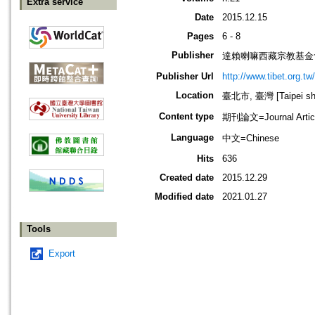
Extra service
Date
2015.12.15
Pages
6 - 8
Publisher
達賴喇嘛西藏宗教基金
Publisher Url
http://www.tibet.org.tw/
Location
臺北市, 臺灣 [Taipei shi
Content type
期刊論文=Journal Artic
Language
中文=Chinese
Hits
636
Created date
2015.12.29
Modified date
2021.01.27
Tools
Export