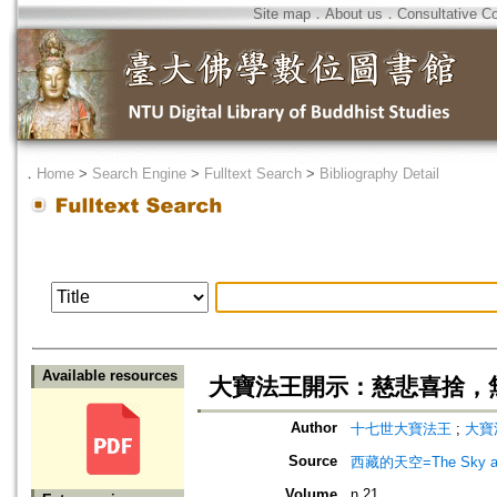
Site map
．
About us
．
Consultative C
．
Home
>
Search Engine
>
Fulltext Search
>
Bibliography Detail
Available resources
大寶法王開示：慈悲喜捨，
Author
十七世大寶法王
;
大寶
Source
西藏的天空=The Sky abo
Volume
n.21