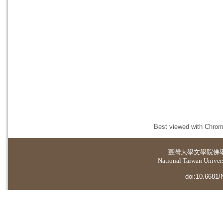
Best viewed with Chrome
臺灣大學
文學院佛
National Taiwan Universi
doi:10.6681