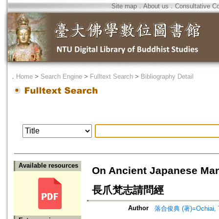
Site map
．
About us
．
Consultative C
．
Home
>
Search Engine
>
Fulltext Search
>
Bibliography Detail
Available resources
On Ancient Japanese Manu
長爪梵志請問經
Author
落合俊典 (著)=Ochiai, To