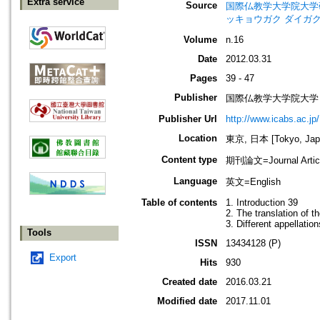
Extra service
Source
国際仏教学大学院大学研究紀要=Jo
ッキョウガク ダイガク
Volume
n.16
Date
2012.03.31
Pages
39 - 47
Publisher
国際仏教学大学院大学
Publisher Url
http://www.icabs.ac.jp/
Location
東京, 日本 [Tokyo, Jap
Content type
期刊論文=Journal Artic
Language
英文=English
Table of contents
1. Introduction 39
2. The translation of 
3. Different appellati
Tools
ISSN
13434128 (P)
Export
Hits
930
Created date
2016.03.21
Modified date
2017.11.01