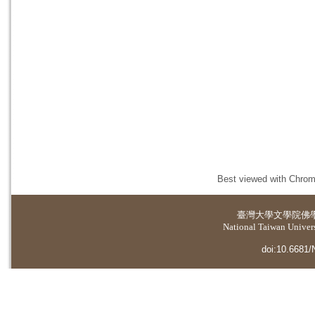
Best viewed with Chrome
臺灣大學
文學院佛
National Taiwan Universi
doi:10.6681