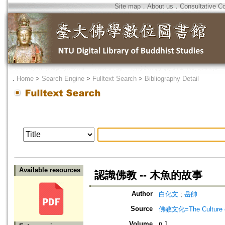
Site map
．
About us
．
Consultative C
．
Home
>
Search Engine
>
Fulltext Search
>
Bibliography Detail
Available resources
認識佛教 -- 木魚的故事
Author
白化文
;
岳帥
Source
佛教文化=The Culture of
Volume
n.1