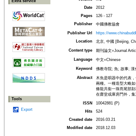
Extra service
Date
2012
Pages
126 - 127
Publisher
中國佛教協會
Publisher Url
https://www.chinabud
Location
北京, 中國 [Beijing, Ch
Content type
期刊論文=Journal Artic
Language
中文=Chinese
Keyword
佛教寺院; 魚; 故事; 漢
Abstract
木魚是唄器中的代表，
兩種。一種造型大略如
條龍共銜一珠而尾部刻
在齋堂或庫房門外，集
Tools
ISSN
10042881 (P)
Export
Hits
524
Created date
2016.03.21
Modified date
2018.12.03