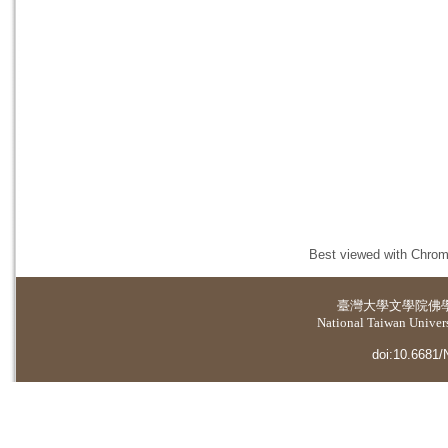
Best viewed with Chrome
臺灣大學
文學院佛
National Taiwan Universi
doi:10.6681