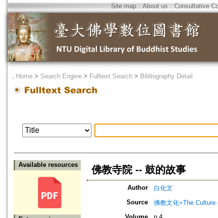
Site map
．
About us
．
Consultative C
．
Home
>
Search Engine
>
Fulltext Search
>
Bibliography Detail
Available resources
佛教寺院 -- 鼓的故事
Author
白化文
Source
佛教文化=The Culture of
Volume
n.4