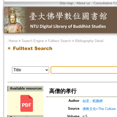
Site map
．
About us
．
Consultative C
．
Home
>
Search Engine
>
Fulltext Search
>
Bibliography Detail
Available resources
高僧的孝行
Author
如意
;
昵圖網
Source
佛教文化=The Culture of
Volume
n.5