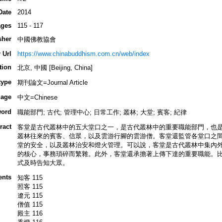
Date
2014
ges
115 - 117
sher
中國佛教協會
 Url
https://www.chinabuddhism.com.cn/web/index
tion
北京, 中國 [Beijing, China]
type
期刊論文=Journal Article
age
中文=Chinese
ord
職能部門; 古代; 管理中心; 日常工作; 叢林; 大堂; 賓客; 紀律
ract
客堂是古代叢林中的五大堂口之一，是古代叢林中的重要職能部門，也
叢林往來的賓客、信眾，以及雲游行腳的雲游僧。客堂還監管各堂口之
堂的安全，以及叢林治安和燈火管理。可以說，客堂是古代叢林中集內
的核心，事務瑣碎而繁雜。此外，客堂還承擔著上傳下達的重要職能。
式及時告知大眾。
ents
知客 115
照客 115
遼元 115
僧值 115
殿主 116