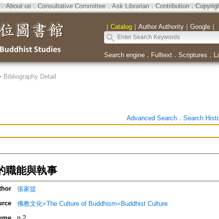
．
About us
．
Consultative Committee
．
Ask Librarian
．
Contribution
．
Copyrig
｜
Catalog
｜
Author Authority
｜
Google
｜
Search engine
．
Fulltext
．
Scriptures
．
L
>
Bibliography Detail
Advanced Search
．
Search Hist
的職能與執事
thor
張家提
urce
佛教文化=The Culture of Buddhism=Buddhist Culture
ume
n.2