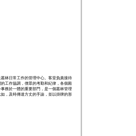
是叢林日常工作的管理中心。客堂負責接待
間的工作協調，僧眾的考勤和紀律，各個殿
外事務於一體的重要部門，是一個叢林管理
比如，及時傳達方丈的手諭，並以掛牌的形