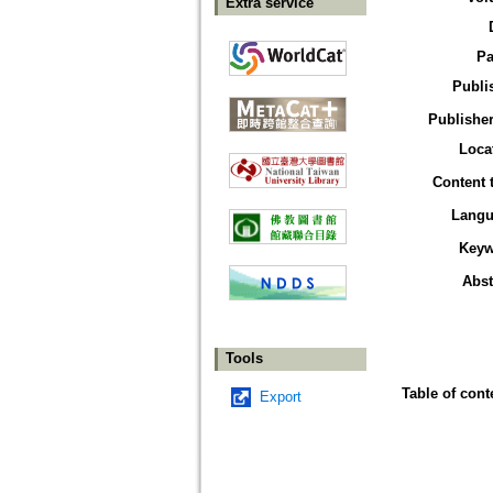
Extra service
Pa
Publi
Publisher
Loca
Content 
Langu
Keyw
Abst
Tools
Table of cont
Export