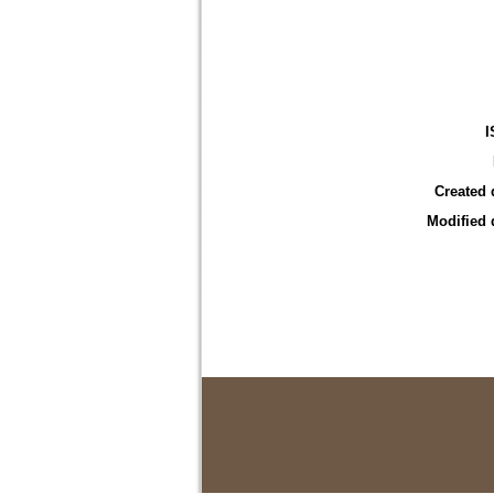
I
Created 
Modified 