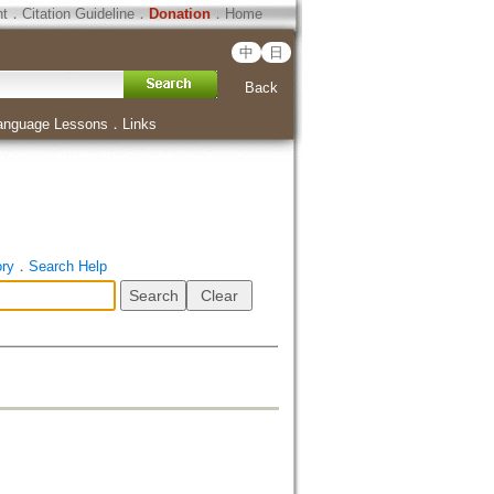
ht
．
Citation Guideline
．
Donation
．
Home
中
日
Back
anguage Lessons
．
Links
ory
．
Search Help