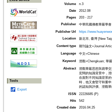
Volume
n.3
Date
2012.08
Pages
203 - 217
Publisher
中華民國佛教華嚴學會
Publisher Url
https://www.huayenwor
Location
新北市, 臺灣 [New Taipei
Content type
期刊論文=Journal Artic
Language
中文=Chinese
Keyword
澄觀=Chengkuan; 華嚴=H
Abstract
澄觀華嚴思想與易學交
宏闊的知識背景中，澄
在面對不同知識背景的
Tools
時，他又會堅守和重申
的認知與評價、澄觀華
Export
ISSN
22226685 (P)
Hits
542
Created date
2016.04.25