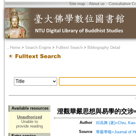
Site map
．
About us
．
Consultative C
．
Home
>
Search Engine
>
Fulltext Search
>
Bibliography Detail
Available resources
澄觀華嚴思想與易學的交涉=Chengk
Unauthorized
Unable to
Author
邱高興 (著)=Chiu, Kao-h
provide reading
Source
華嚴學報=Journal of Hu
Extra service