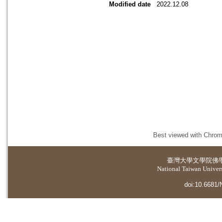
Modified date
2022.12.08
Best viewed with Chrome
臺灣大學
文學院佛
National Taiwan Universi
doi:10.6681