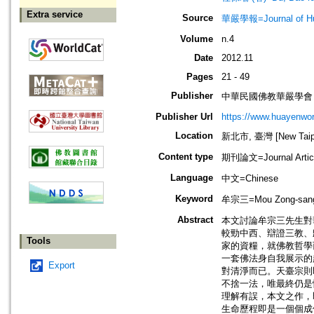
Extra service
Source
華嚴學報=Journal of Hu
Volume
n.4
Date
2012.11
Pages
21 - 49
Publisher
中華民國佛教華嚴學會
Publisher Url
https://www.huayenwor
Location
新北市, 臺灣 [New Taipei
Content type
期刊論文=Journal Artic
Language
中文=Chinese
Keyword
牟宗三=Mou Zong-sang;
Abstract
本文討論牟宗三先生對
較勁中西、辯證三教、
Tools
家的資糧，就佛教哲學
一套佛法身自我展示的
Export
對清淨而已。天臺宗則
不捨一法，唯最終仍是
理解有誤，本文之作，
生命歷程即是一個個成