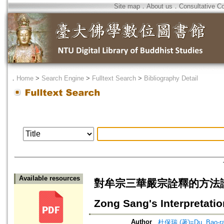
Site map
．
About us
．
Consultative C
．
Home
>
Search Engine
>
Fulltext Search
>
Bibliography Detail
Available resources
對牟宗三華嚴宗詮釋的方法論反思=A 
Zong Sang's Interpretati
Author
杜保瑞 (著)=Du, Bao-ray