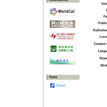
Vol
Pa
Publi
Publisher
Loca
Content 
Langu
Keyw
Abst
Tools
Export