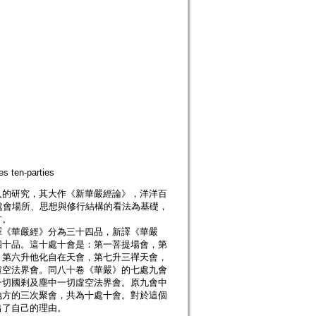
ten-parties
入的研究，其大作《新華嚴經論》，洋洋百
處會場所、思想與修行結構的看法為基礎，
方。
譯《華嚴經》分為三十四品，新譯《華嚴
四十品。這十處十會是：第一菩提場會，第
，第六升他化自在天會，第七升三禪天會，
虛空法界會。同八十卷《華嚴》的七處九會
一切國剎及塵中一切虛空法界會。原九會中
地方的三次聚會，共為十處十會。對於這個
出了自己的理由。