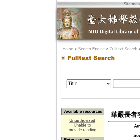
Site map
．
Home
>
Search Engine
>
Fulltext Search
Available resources
華嚴長者李通玄
Unauthorized
Unable to
Au
provide reading
So
Extra service