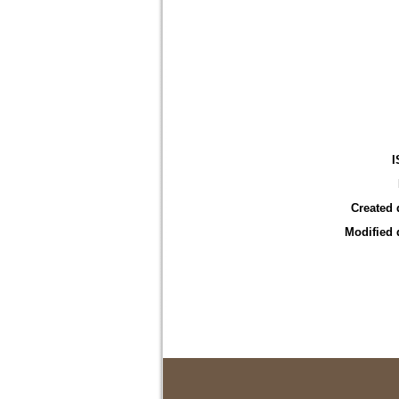
I
Created 
Modified 