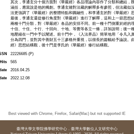
其次，李通玄分十個方面對《華嚴經》各品理論內容作了分類和總結，
涵括，應當說是他的獨創。李通玄雖對法藏的解釋多有參照，但法藏似
法更強調了《華嚴經》的整體特點和圓融性，和李通玄的對《華嚴經》
最後，李通玄還從修行角度對《華嚴經》進行了解釋，這和上一節思想
兩種十門分類，對《華嚴經》各品的安排不同。前一種十門側重於經的
十信、十住、十行、十回向、十地、等覺等各立一條，詳加說明；後一
地壓縮在一門中予以闡述。前十門中，《入法界品》簡單地用「令凡入
分為四門，並對其中善財五十三參格外重視，以很長的篇幅給予論說。
經》思想結構觀，後十門是李氏的《華嚴經》修行結構觀。
SSN
22226685 (P)
Hits
565
date
2016.04.25
date
2022.12.08
Best viewed with Chrome, Firefox, Safari(Mac) but not supported IE
臺灣大學
文學院佛學研究中心
．
臺灣大學數位人文研究中心
National Taiwan University Library © 1995 - 2026. All rights reserved