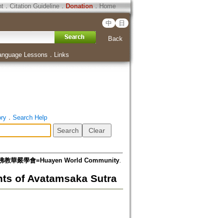
ht
．
Citation Guideline
．
Donation
．
Home
中
日
Back
anguage Lessons
．
Links
ory
．
Search Help
華嚴學會=Huayen World Community
.
of Avatamsaka Sutra