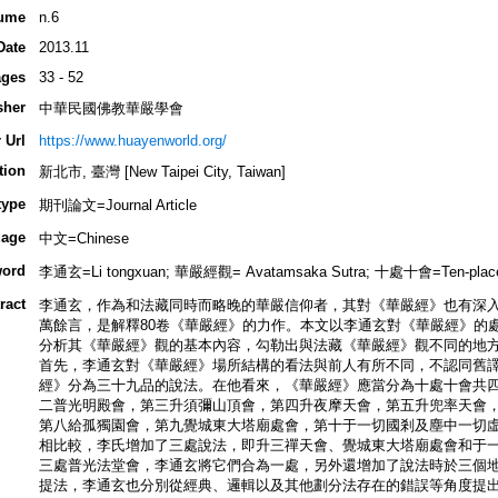
ume
n.6
Date
2013.11
ges
33 - 52
sher
中華民國佛教華嚴學會
 Url
https://www.huayenworld.org/
tion
新北市, 臺灣 [New Taipei City, Taiwan]
type
期刊論文=Journal Article
age
中文=Chinese
ord
李通玄=Li tongxuan; 華嚴經觀= Avatamsaka Sutra; 十處十會=Ten-places 
ract
李通玄，作為和法藏同時而略晚的華嚴信仰者，其對《華嚴經》也有深
萬餘言，是解釋80卷《華嚴經》的力作。本文以李通玄對《華嚴經》的
分析其《華嚴經》觀的基本內容，勾勒出與法藏《華嚴經》觀不同的地
首先，李通玄對《華嚴經》場所結構的看法與前人有所不同，不認同舊
經》分為三十九品的說法。在他看來，《華嚴經》應當分為十處十會共
二普光明殿會，第三升須彌山頂會，第四升夜摩天會，第五升兜率天會
第八給孤獨園會，第九覺城東大塔廟處會，第十于一切國剎及塵中一切
相比較，李氏增加了三處說法，即升三禪天會、覺城東大塔廟處會和于
三處普光法堂會，李通玄將它們合為一處，另外還增加了說法時於三個
提法，李通玄也分別從經典、邏輯以及其他劃分法存在的錯誤等角度提