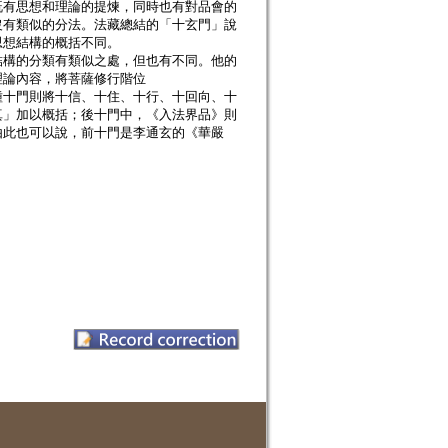
既有思想和理論的提煉，同時也有對品會的
沒有類似的分法。法藏總結的「十玄門」說
思想結構的概括不同。
結構的分類有類似之處，但也有不同。他的
理論內容，將菩薩修行階位
種十門則將十信、十住、十行、十回向、十
真」加以概括；後十門中，《入法界品》則
由此也可以說，前十門是李通玄的《華嚴