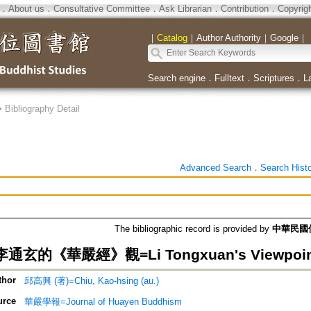
．
About us
．
Consultative Committee
．
Ask Librarian
．
Contribution
．
Copyrig
｜
Catalog
｜
Author Authority
｜
Google
｜
Search engine
．
Fulltext
．
Scriptures
．
L
>
Bibliography Detail
Advanced Search
．
Search Hist
The bibliographic record is provided by
中華民國佛教
的《華嚴經》觀=Li Tongxuan's Viewpoints 
thor
邱高興 (著)=Chiu, Kao-hsing (au.)
urce
華嚴學報=Journal of Huayen Buddhism