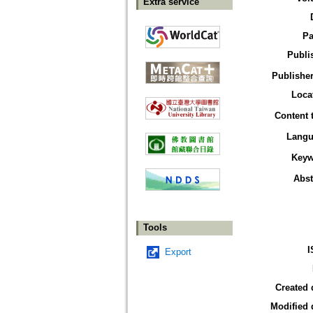
Extra service
Pa
Publi
Publisher
Loca
Content 
Langu
Keyw
Abst
Tools
I
Export
Created 
Modified 