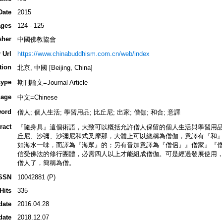
Date
2015
ges
124 - 125
sher
中國佛教協會
 Url
https://www.chinabuddhism.com.cn/web/index
tion
北京, 中國 [Beijing, China]
type
期刊論文=Journal Article
age
中文=Chinese
ord
僧人; 個人生活; 學習用品; 比丘尼; 出家; 僧伽; 和合; 意譯
ract
『隨身具』這個術語，大致可以概括允許僧人保留的個人生活與學習用品
丘尼、沙彌、沙彌尼和式叉摩那，大體上可以總稱為僧伽，意譯有『和
如海水一味，而譯為『海眾』的；另有音加意譯為『僧侶』』僧家』『
信受佛法的修行團體，必需四人以上才能組成僧伽。可是經過發展使用
僧人了，簡稱為僧。
SSN
10042881 (P)
Hits
335
date
2016.04.28
date
2018.12.07