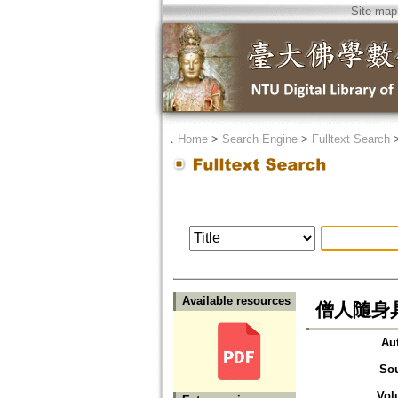
Site map
．
Home
>
Search Engine
>
Fulltext Search
Available resources
僧人隨身具
Au
So
Vol