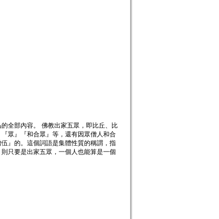
的全部內容。 佛教出家五眾，即比丘、比
』『眾』『和合眾』等，還有因眾僧人和合
僧伍』的。這個詞語是集體性質的稱謂，指
，則只要是出家五眾，一個人也能算是一個