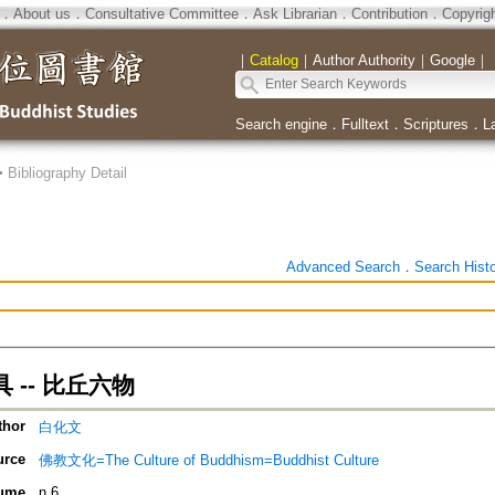
．
About us
．
Consultative Committee
．
Ask Librarian
．
Contribution
．
Copyrig
｜
Catalog
｜
Author Authority
｜
Google
｜
Search engine
．
Fulltext
．
Scriptures
．
L
>
Bibliography Detail
Advanced Search
．
Search Hist
 -- 比丘六物
thor
白化文
urce
佛教文化=The Culture of Buddhism=Buddhist Culture
ume
n.6