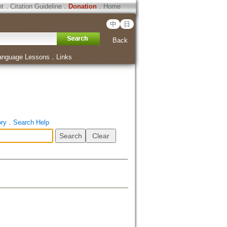
ht
．
Citation Guideline
．
Donation
．
Home
中
日
Back
anguage Lessons
．
Links
ory
．
Search Help