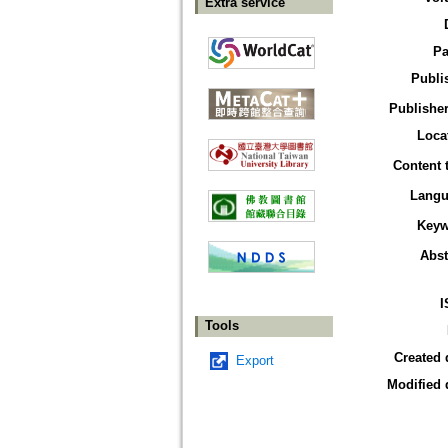
Extra service
Pa
Publi
Publisher
Loca
Content 
Langu
Keyw
Abst
I
Tools
Created 
Export
Modified 