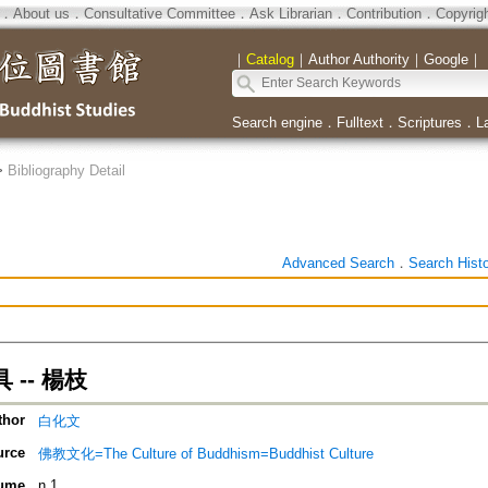
．
About us
．
Consultative Committee
．
Ask Librarian
．
Contribution
．
Copyrig
｜
Catalog
｜
Author Authority
｜
Google
｜
Search engine
．
Fulltext
．
Scriptures
．
L
>
Bibliography Detail
Advanced Search
．
Search Hist
 -- 楊枝
thor
白化文
urce
佛教文化=The Culture of Buddhism=Buddhist Culture
ume
n.1