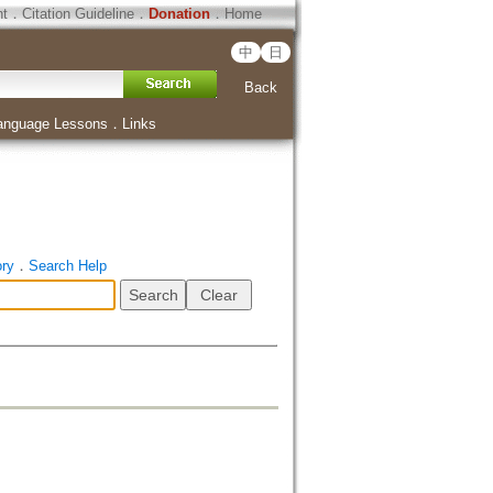
ht
．
Citation Guideline
．
Donation
．
Home
中
日
Back
anguage Lessons
．
Links
ory
．
Search Help