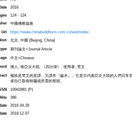
Date
2016
ges
124 - 124
sher
中國佛教協會
 Url
https://www.chinabuddhism.com.cn/web/index
tion
北京, 中國 [Beijing, China]
type
期刊論文=Journal Article
age
中文=Chinese
ord
僧人; 南亞次大陸; 《四分律》; 使用者; 梵文
ract
楊枝是梵文的意譯，又譯作『齒木』。它是古代南亞次大陸的人們日常
者自己取樹枝囓成所需的形狀。
SSN
10042881 (P)
Hits
386
date
2016.04.28
date
2018.12.07