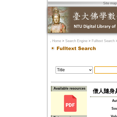
Site map
．
Home
>
Search Engine
>
Fulltext Search
Available resources
僧人隨身具
Au
So
Vol