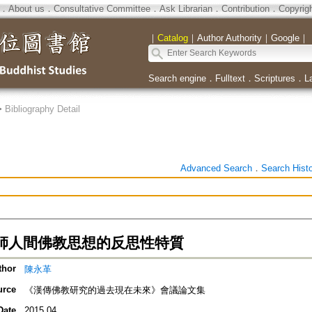
．
About us
．
Consultative Committee
．
Ask Librarian
．
Contribution
．
Copyrig
｜
Catalog
｜
Author Authority
｜
Google
｜
Search engine
．
Fulltext
．
Scriptures
．
L
>
Bibliography Detail
Advanced Search
．
Search Hist
師人間佛教思想的反思性特質
thor
陳永革
urce
《漢傳佛教研究的過去現在未來》會議論文集
Date
2015.04