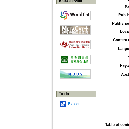
Extra service
Pa
Publi
Publisher
Loca
Content 
Langu
Keyw
Abst
Tools
Export
Table of cont