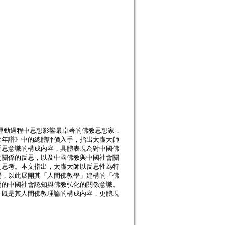
思潮運動過程中思想影響最卓著的佛教思想家，
師年譜》中的總體評價入手，指出太虛大師
反思意識的構成內容，具體表現為對中國佛
之關係的反思，以及中國佛教與中國社會關
的思考。本文指出，太虛大師以反思性為特
場，以此展開其「人間佛教學」建構的「佛
明的中國社會認知與佛教弘化的關係意識。
，既是其人間佛教理論的構成內容，更體現