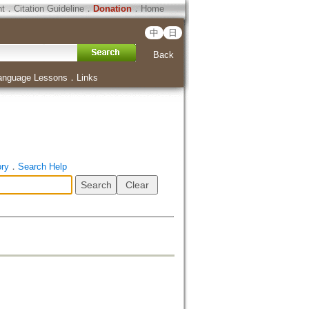
ht
．
Citation Guideline
．
Donation
．
Home
中
日
Back
anguage Lessons
．
Links
ory
．
Search Help