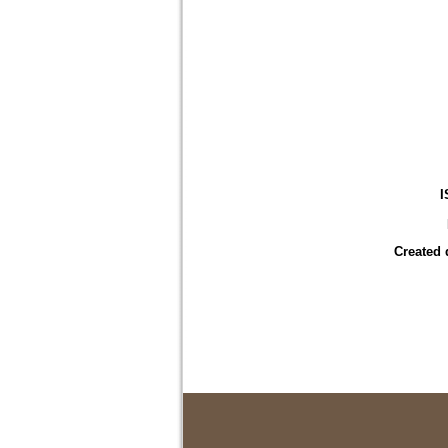
I
Created 