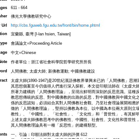
ges
611 - 664
sher
佛光大學佛教研究中心
 Url
http://cbs.fguweb.fgu.edu.tw/front/bin/home.phtml
tion
宜蘭縣, 臺灣 [I-lan hsien, Taiwan]
type
會議論文=Proceeding Article
age
中文=Chinese
Note
作者單位：浙江省社會科學院哲學研究所所長
ord
人間佛教; 太虛大師; 新佛教運動; 中國佛教建設
ract
太虛大師(1890-1947)是20世紀漢語佛教界肇興未已的「人間佛教」
其思想個案至今仍值得人們進行深入探析。本文從印順法師在《太虛大
所著力建構的「人間佛教理論」，呈現出鮮明而深刻的反思意識。這種
教思想傳統的反思、對中國佛教的出路的反思，對中國佛教與中國文化
係的反思認知，必須結合其對人間佛教社會觀、乃至社會理論展開相應
徵的「人間佛教理論」，堅持以佛教為本位、以中國為本位兩大原則立
教性」、「中國性」、「社會性」、「文化性」和「普世性」，有其鮮
上述太虛大師佛教思考中的佛教性、中國性、社會性、文化性和普世性
其人間佛教理論具有一種「反思性」的建構類型。
ents
一、引論：印順法師對太虛大師的評價 612