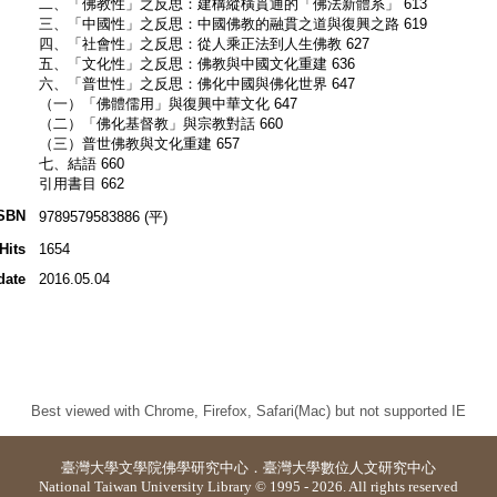
二、「佛教性」之反思：建構縱橫貫通的「佛法新體系」 613
三、「中國性」之反思：中國佛教的融貫之道與復興之路 619
四、「社會性」之反思：從人乘正法到人生佛教 627
五、「文化性」之反思：佛教與中國文化重建 636
六、「普世性」之反思：佛化中國與佛化世界 647
（一）「佛體儒用」與復興中華文化 647
（二）「佛化基督教」與宗教對話 660
（三）普世佛教與文化重建 657
七、結語 660
引用書目 662
SBN
9789579583886 (平)
Hits
1654
date
2016.05.04
Best viewed with Chrome, Firefox, Safari(Mac) but not supported IE
臺灣大學
文學院佛學研究中心
．
臺灣大學數位人文研究中心
National Taiwan University Library © 1995 - 2026. All rights reserved