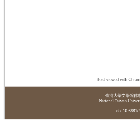
Best viewed with Chrome
臺灣大學
文學院佛
National Taiwan Universi
doi:10.6681