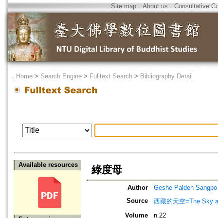
Site map
．
About us
．
Consultative C
．
Home
>
Search Engine
>
Fulltext Search
>
Bibliography Detail
Available resources
綠度母
Author
Geshe Palden Sangpo
Source
西藏的天空=The Sky abo
Volume
n.22