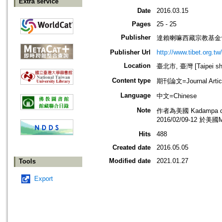
Extra service
Date
2016.03.15
Pages
25 - 25
Publisher
達賴喇嘛西藏宗教基金
Publisher Url
http://www.tibet.org.tw/
Location
臺北市, 臺灣 [Taipei shi
Content type
期刊論文=Journal Artic
Language
中文=Chinese
Note
作者為美國 Kadampa c
2016/02/09-12 
Hits
488
Created date
2016.05.05
Modified date
2021.01.27
Tools
Export