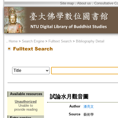
Site map
．
About us
．
Consultative C
．
Home
>
Search Engine
>
Fulltext Search
>
Bibliography Detail
Available resources
試論水月觀音圖
Unauthorized
Unable to
Author
潘亮文
provide reading
Source
藝術學
Extra service