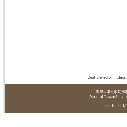
Best viewed with Chrome
臺灣大學
文學院佛
National Taiwan Universi
doi:10.6681