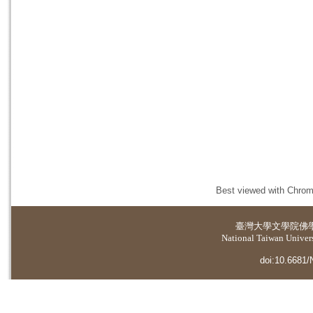
Best viewed with Chrome
臺灣大學
文學院佛
National Taiwan Universi
doi:10.6681