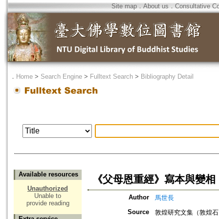
Site map
．
About us
．
Consultative C
．
Home
>
Search Engine
>
Fulltext Search
>
Bibliography Detail
Available resources
《父母恩重經》寫本與變相
Unauthorized
Unable to
Author
馬世長
provide reading
Source
敦煌研究文集（敦煌石
Extra service