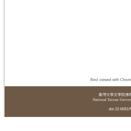
Best viewed with Chrome
臺灣大學
文學院佛
National Taiwan Universi
doi:10.6681