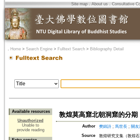
Site map
．
About us
．
Consultative C
．
Home
>
Search Engine
>
Fulltext Search
>
Bibliography Detail
Available resources
敦煌莫高窟北朝洞窟的分期
Unauthorized
Unable to
Author
樊錦詩
;
馬世長
;
關友
provide reading
Source
敦煌研究文集（敦煌石
Extra service