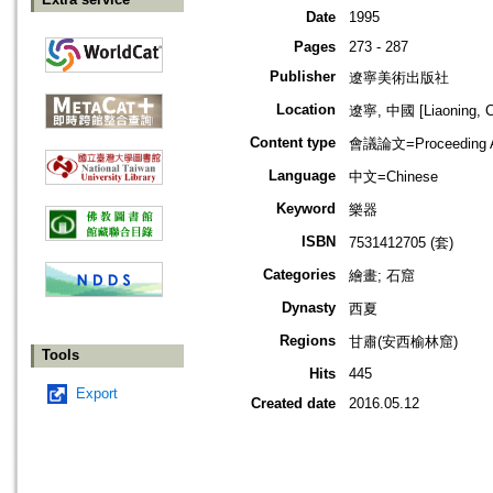
Date
1995
Pages
273 - 287
Publisher
遼寧美術出版社
Location
遼寧, 中國 [Liaoning, C
Content type
會議論文=Proceeding Ar
Language
中文=Chinese
Keyword
樂器
ISBN
7531412705 (套)
Categories
繪畫; 石窟
Dynasty
西夏
Regions
甘肅(安西榆林窟)
Tools
Hits
445
Export
Created date
2016.05.12