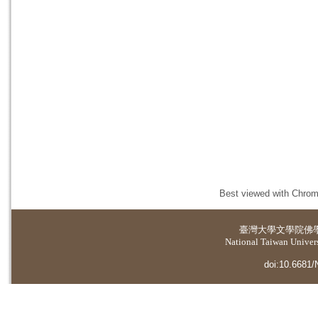
Best viewed with Chrome
臺灣大學
文學院佛
National Taiwan Universi
doi:10.6681