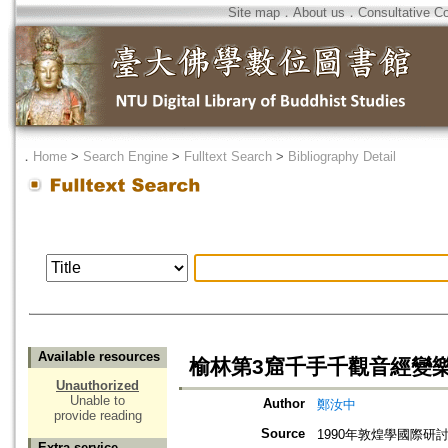
Site map
．
About us
．
Consultative C
．
Home
>
Search Engine
>
Fulltext Search
>
Bibliography Detail
Available resources
榆林第3窟千手千觀音經變
Unauthorized
Unable to
Author
鄭汝中
provide reading
Source
1990年敦煌學國際研
Extra service