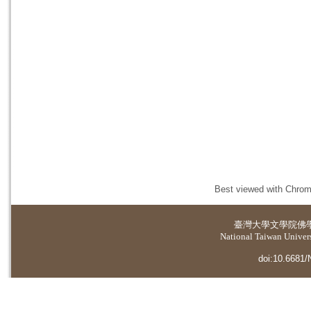
Best viewed with Chrome
臺灣大學
文學院佛
National Taiwan Universi
doi:10.6681