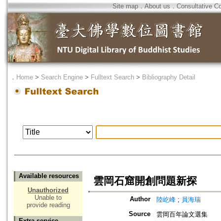
Site map
．
About us
．
Consultative C
．
Home
>
Search Engine
>
Fulltext Search
>
Bibliography Detail
Available resources
雲岡石窟開創問題新探
Unauthorized
Unable to
Author
陸屹峰
;
員海瑞
provide reading
Source
雲岡百年論文選集
Extra service