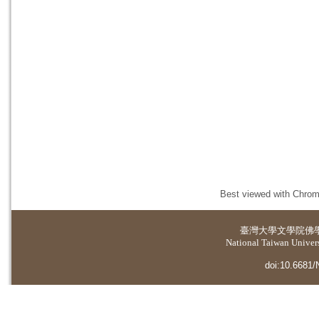
Best viewed with Chrome
臺灣大學
文學院佛
National Taiwan Universi
doi:10.6681