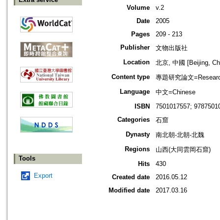
Volume
v.2
Date
2005
Pages
209 - 213
Publisher
文物出版社
Location
北京, 中國 [Beijing, Ch
Content type
專題研究論文=Research
Language
中文=Chinese
ISBN
7501017557; 9787501
Categories
石窟
Dynasty
南北朝-北朝-北魏
Regions
山西(大同雲岡石窟)
Tools
Hits
430
Export
Created date
2016.05.12
Modified date
2017.03.16