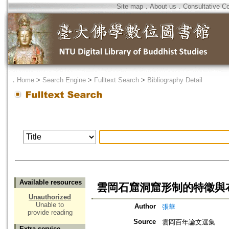
Site map
．
About us
．
Consultative C
．
Home
>
Search Engine
>
Fulltext Search
>
Bibliography Detail
Available resources
雲岡石窟洞窟形制的特徵與
Unauthorized
Unable to
Author
張華
provide reading
Source
雲岡百年論文選集
Extra service