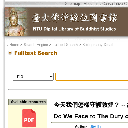
Site map
．
About us
．
Consultative C
．
Home
>
Search Engine
>
Fulltext Search
>
Bibliography Detail
Available resources
今天我們怎樣守護敦煌？ --
Do We Face to The Duty 
Author
柴劍虹