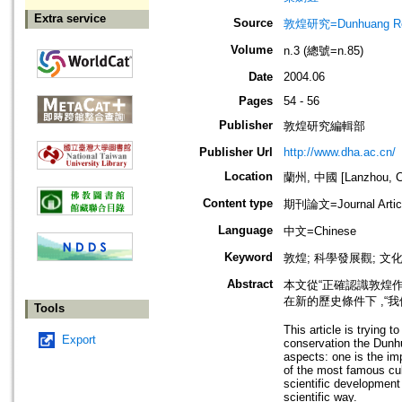
Extra service
Source
敦煌研究=Dunhuang Re
Volume
n.3 (總號=n.85)
Date
2004.06
Pages
54 - 56
Publisher
敦煌研究編輯部
Publisher Url
http://www.dha.ac.cn/
Location
蘭州, 中國 [Lanzhou, C
Content type
期刊論文=Journal Artic
Language
中文=Chinese
Keyword
敦煌; 科學發展觀; 文
Abstract
本文從“正確認識敦煌作
在新的歷史條件下 ,“我
Tools
This article is trying 
Export
conservation the Dunhu
aspects: one is the im
of the most famous cult
scientific development
scientific way.