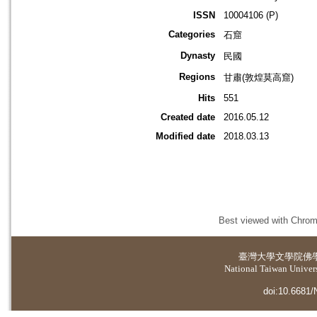
ISSN
10004106 (P)
Categories
石窟
Dynasty
民國
Regions
甘肅(敦煌莫高窟)
Hits
551
Created date
2016.05.12
Modified date
2018.03.13
Best viewed with Chrome
臺灣大學
文學院佛
National Taiwan Universi
doi:10.6681