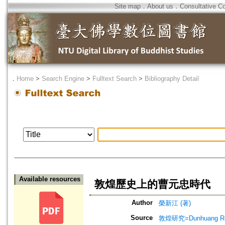
Site map
．
About us
．
Consultative C
．
Home
>
Search Engine
>
Fulltext Search
>
Bibliography Detail
Available resources
敦煌歷史上的曹元忠時代
Author
榮新江 (著)
Source
敦煌研究=Dunhuang Re