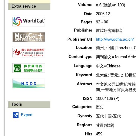
Volume
n.6 (總號=n.100)
Extra service
Date
2006.12
Pages
92 - 96
Publisher
敦煌研究編輯部
Publisher Url
http://www.dha.ac.cn/
Location
蘭州, 中國 [Lanzhou, C
Content type
期刊論文=Journal Artic
Language
中文=Chinese
Keyword
北大像; 曹元忠; 10世
Abstract
本文以公元10世紀敦
期,一些地方官員為歷
ISSN
10004106 (P)
Tools
Categories
歷史
Export
Dynasty
五代十國-五代
Regions
甘肅(敦煌)
Hits
459