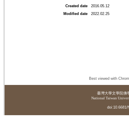
Created date
2016.05.12
Modified date
2022.02.25
Best viewed with Chrome
臺灣大學
文學院佛
National Taiwan Universi
doi:10.6681