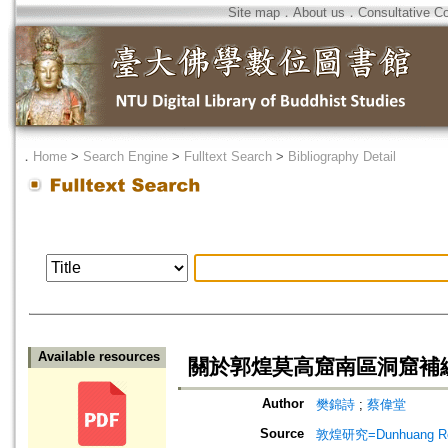
Site map
．
About us
．
Consultative C
．
Home
>
Search Engine
>
Fulltext Search
>
Bibliography Detail
Available resources
關於郭煌莫高窟南區洞窟補
Author
樊錦詩
;
蔡偉堂
Source
敦煌研究=Dunhuang Re