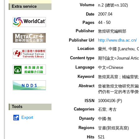
Volume
n.2 (總號=n.102)
Extra service
Date
2007.04
Pages
44 - 50
Publisher
敦煌研究編輯部
Publisher Url
http://www.dha.ac.cn/
Location
蘭州, 中國 [Lanzhou, C
Content type
期刊論文=Journal Artic
Language
中文=Chinese
Keyword
敦煌莫高窟 ; 補編窟號
Abstract
曾被敦煌文物研究所漏編
們仍有一定的考古學價
ISSN
10004106 (P)
Tools
Categories
石窟; 考古
Export
Dynasty
中國-無
Regions
甘肅(郭煌莫高窟)
Hits
521