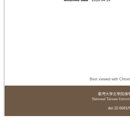
Best viewed with Chrome
臺灣大學
文學院佛
National Taiwan Universi
doi:10.6681