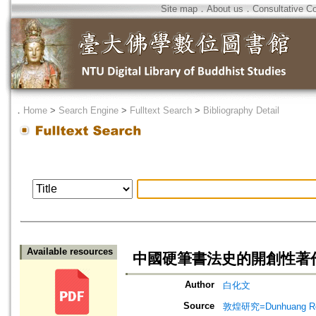
Site map
．
About us
．
Consultative C
．
Home
>
Search Engine
>
Fulltext Search
>
Bibliography Detail
Available resources
中國硬筆書法史的開創性著作
Author
白化文
Source
敦煌研究=Dunhuang Re