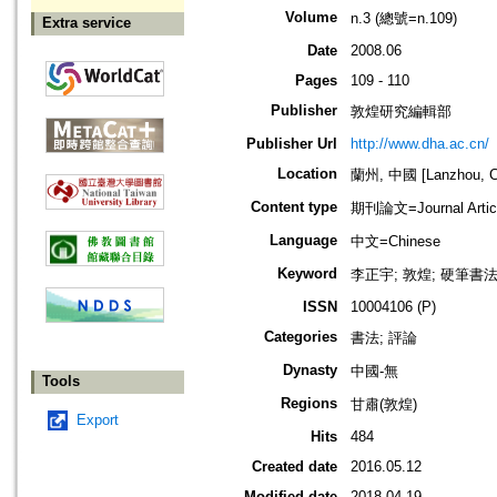
Volume
n.3 (總號=n.109)
Extra service
Date
2008.06
Pages
109 - 110
Publisher
敦煌研究編輯部
Publisher Url
http://www.dha.ac.cn/
Location
蘭州, 中國 [Lanzhou, C
Content type
期刊論文=Journal Artic
Language
中文=Chinese
Keyword
李正宇; 敦煌; 硬筆書法
ISSN
10004106 (P)
Categories
書法; 評論
Dynasty
中國-無
Tools
Regions
甘肅(敦煌)
Export
Hits
484
Created date
2016.05.12
Modified date
2018.04.19