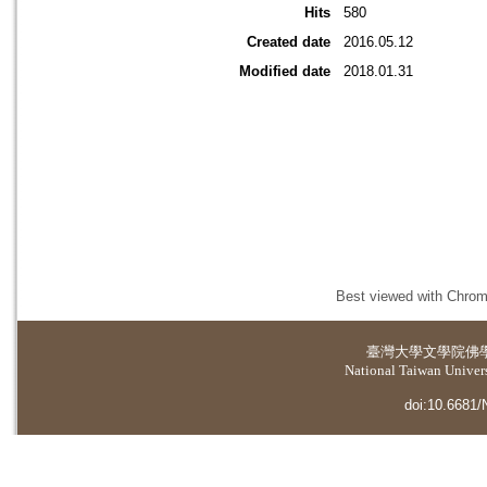
Hits
580
Created date
2016.05.12
Modified date
2018.01.31
Best viewed with Chrome
臺灣大學
文學院佛
National Taiwan Universi
doi:10.6681