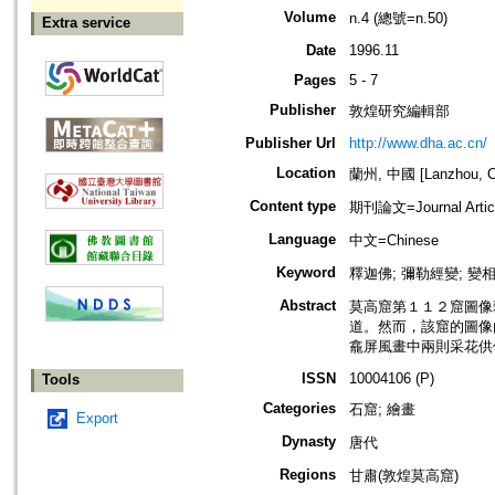
Volume
n.4 (總號=n.50)
Extra service
Date
1996.11
Pages
5 - 7
Publisher
敦煌研究編輯部
Publisher Url
http://www.dha.ac.cn/
Location
蘭州, 中國 [Lanzhou, C
Content type
期刊論文=Journal Artic
Language
中文=Chinese
Keyword
釋迦佛; 彌勒經變; 變
Abstract
莫高窟第１１２窟圖像
道。然而，該窟的圖像
龕屏風畫中兩則采花供
ISSN
10004106 (P)
Tools
Categories
石窟; 繪畫
Export
Dynasty
唐代
Regions
甘肅(敦煌莫高窟)