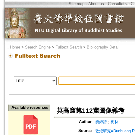
Site map
．
About us
．
Consultative C
．
Home
>
Search Engine
>
Fulltext Search
>
Bibliography Detail
Available resources
莫高窟第112窟圖像雜考
Author
樊錦詩
;
梅林
Source
敦煌研究=Dunhuang Re