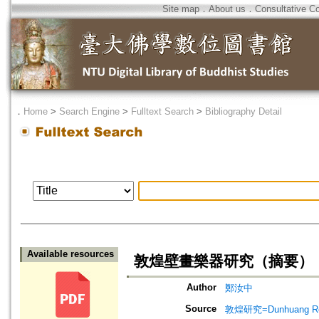
Site map
．
About us
．
Consultative C
．
Home
>
Search Engine
>
Fulltext Search
>
Bibliography Detail
Available resources
敦煌壁畫樂器研究（摘要）
Author
鄭汝中
Source
敦煌研究=Dunhuang Re