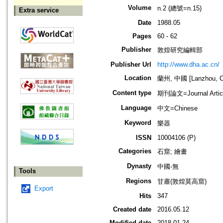
Volume
n.2 (總號=n.15)
Extra service
Date
1988.05
Pages
60 - 62
Publisher
敦煌研究編輯部
Publisher Url
http://www.dha.ac.cn/
Location
蘭州, 中國 [Lanzhou, C
Content type
期刊論文=Journal Artic
Language
中文=Chinese
Keyword
樂器
ISSN
10004106 (P)
Categories
石窟; 繪畫
Dynasty
中國-無
Tools
Regions
甘肅(敦煌莫高窟)
Export
Hits
347
Created date
2016.05.12
Modified date
2018.01.24