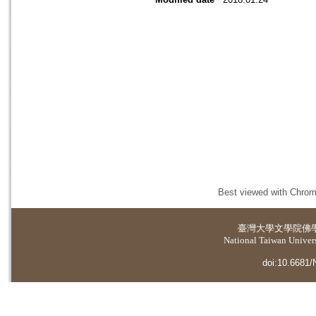
Best viewed with Chrome
臺灣大學
文學院佛
National Taiwan Universi
doi:10.6681