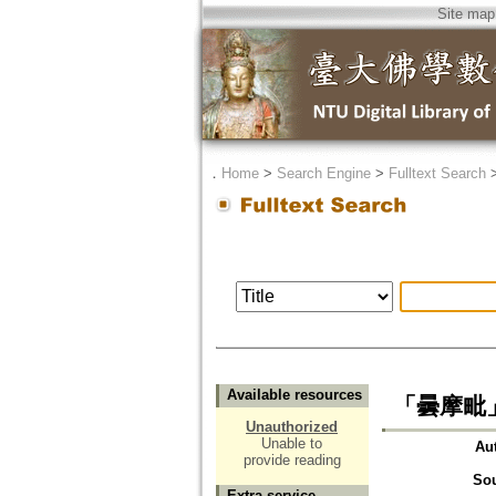
Site map
．
Home
>
Search Engine
>
Fulltext Search
Available resources
「曇摩毗
Unauthorized
Unable to
Au
provide reading
So
Extra service