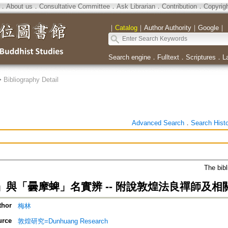
．
About us
．
Consultative Committee
．
Ask Librarian
．
Contribution
．
Copyrig
｜
Catalog
｜
Author Authority
｜
Google
｜
Search engine
．
Fulltext
．
Scriptures
．
L
>
Bibliography Detail
Advanced Search
．
Search Hist
The bibl
」與「曇摩蜱」名實辨 -- 附說敦煌法良禪師及相
thor
梅林
urce
敦煌研究=Dunhuang Research