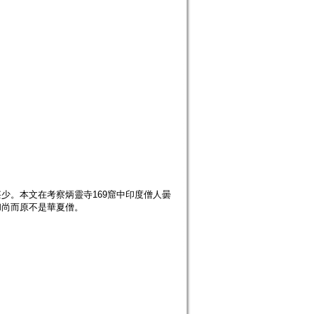
甚少。本文在考察炳靈寺169窟中印度僧人曇
和尚而原不是華夏僧。