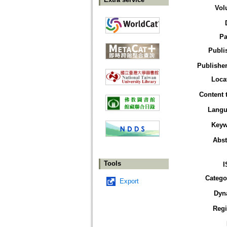
Vol
Pa
Publi
Publisher
Loca
Content 
Langu
Keyw
Abst
Tools
I
Catego
Export
Dyn
Reg