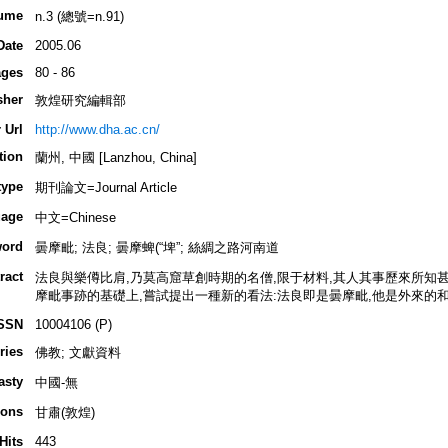
ume
n.3 (總號=n.91)
Date
2005.06
ges
80 - 86
sher
敦煌研究編輯部
 Url
http://www.dha.ac.cn/
tion
蘭州, 中國 [Lanzhou, China]
type
期刊論文=Journal Article
age
中文=Chinese
ord
曇摩毗; 法良; 曇摩蜱(“埤”; 絲綢之路河南道
ract
法良與樂僔比肩,乃莫高窟草創時期的名僧,限于材料,其人其事歷來所知
摩毗事跡的基礎上,嘗試提出一種新的看法:法良即是曇摩毗,他是外來的
SSN
10004106 (P)
ries
佛教; 文獻資料
asty
中國-無
ions
甘肅(敦煌)
Hits
443