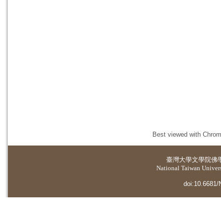
Best viewed with Chrome
臺灣大學
文學院佛
National Taiwan Universi
doi:10.6681