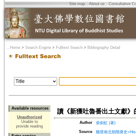
Site map
．
About us
．
Consultative C
．
Home
>
Search Engine
>
Fulltext Search
>
Bibliography Detail
Available resources
讀《新獲吐魯番出土文獻》
Unauthorized
Unable to
Author
柴劍虹 (著)
provide reading
Source
魏晉南北朝隋唐史=History 
Extra service