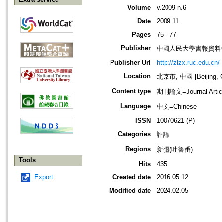
Volume
v.2009 n.6
Date
2009.11
Pages
75 - 77
Publisher
中國人民大學書報資料
Publisher Url
http://zlzx.ruc.edu.cn/
Location
北京市, 中國 [Beijing, C
Content type
期刊論文=Journal Artic
Language
中文=Chinese
ISSN
10070621 (P)
Categories
評論
Regions
新彊(吐魯番)
Tools
Hits
435
Export
Created date
2016.05.12
Modified date
2024.02.05