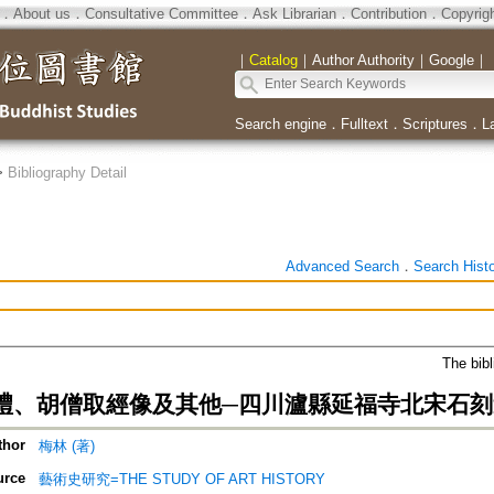
．
About us
．
Consultative Committee
．
Ask Librarian
．
Contribution
．
Copyrig
｜
Catalog
｜
Author Authority
｜
Google
｜
Search engine
．
Fulltext
．
Scriptures
．
L
>
Bibliography Detail
Advanced Search
．
Search Hist
The bibl
禮、胡僧取經像及其他─四川瀘縣延福寺北宋石刻
thor
梅林 (著)
urce
藝術史研究=THE STUDY OF ART HISTORY