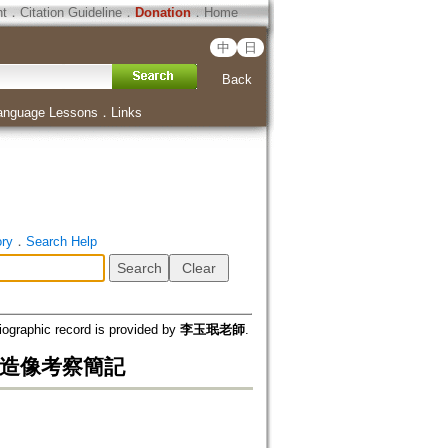
ht
．
Citation Guideline
．
Donation
．
Home
中
日
Back
anguage Lessons
．
Links
ory
．
Search Help
iographic record is provided by
李玉珉老師
.
造像考察簡記