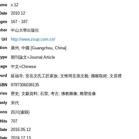
ume
v.12
Date
2010.12
ges
167 - 187
sher
中山大學出版社
 Url
http://www.zsup.com.cn/
tion
廣州, 中國 [Guangzhou, China]
type
期刊論文=Journal Article
age
中文=Chinese
ord
延福寺; 安岳文氏工匠家族; 文惟簡玄孫文藝; 攜猴取經; 文居禮
SBN
9787306038135
ries
歷史; 文獻資料; 石窟; 考古; 佛教圖像; 雕塑造像
asty
宋代
ions
四川(瀘縣)
Hits
707
date
2016.05.12
date
2024.12.13