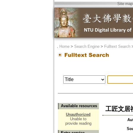
Site map
．
Home
>
Search Engine
>
Fulltext Search
Available resources
工匠文居
Unauthorized
Unable to
Au
provide reading
So
Extra service