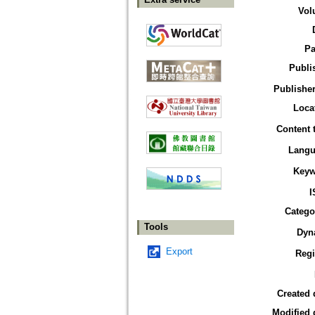
Vol
Pa
Publi
Publisher
Loca
Content 
Langu
Keyw
I
Catego
Tools
Dyn
Export
Reg
Created 
Modified 