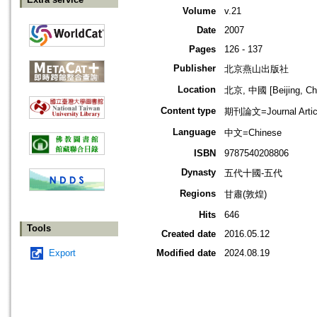
Volume
v.21
Date
2007
Pages
126 - 137
Publisher
北京燕山出版社
Location
北京, 中國 [Beijing, Ch
Content type
期刊論文=Journal Artic
Language
中文=Chinese
ISBN
9787540208806
Dynasty
五代十國-五代
Regions
甘肅(敦煌)
Hits
646
Tools
Created date
2016.05.12
Export
Modified date
2024.08.19