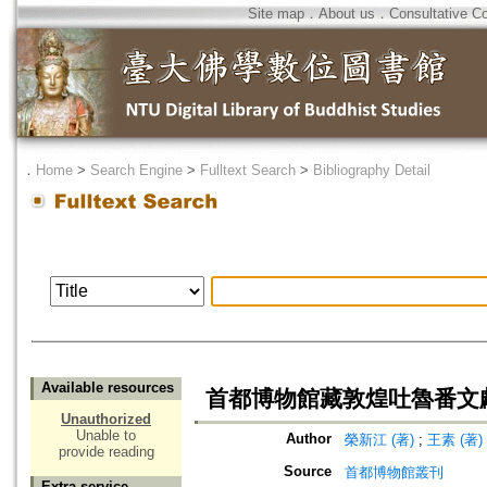
Site map
．
About us
．
Consultative C
．
Home
>
Search Engine
>
Fulltext Search
>
Bibliography Detail
Available resources
首都博物館藏敦煌吐魯番文
Unauthorized
Unable to
Author
榮新江 (著)
;
王素 (著)
provide reading
Source
首都博物館叢刊
Extra service