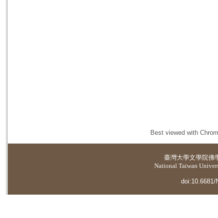
Best viewed with Chrome
臺灣大學
文學院佛
National Taiwan Universi
doi:10.6681