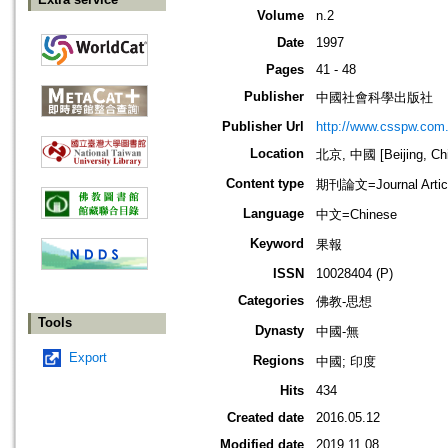
Volume
n.2
Date
1997
Pages
41 - 48
Publisher
中國社會科學出版社
Publisher Url
http://www.csspw.com
Location
北京, 中國 [Beijing, Ch
Content type
期刊論文=Journal Artic
Language
中文=Chinese
Keyword
果報
ISSN
10028404 (P)
Categories
佛教-思想
Tools
Dynasty
中國-無
Export
Regions
中國; 印度
Hits
434
Created date
2016.05.12
Modified date
2019.11.08