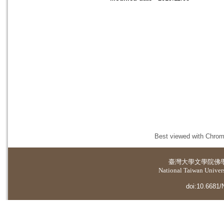
Best viewed with Chrome
臺灣大學
文學院佛
National Taiwan Universi
doi:10.6681