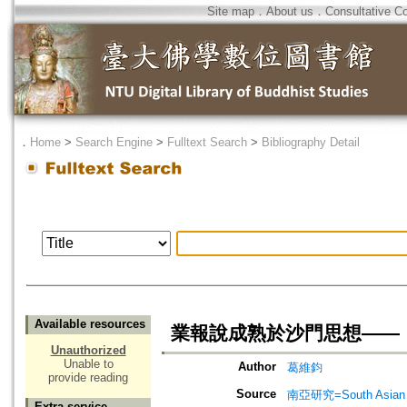
Site map
．
About us
．
Consultative C
．
Home
>
Search Engine
>
Fulltext Search
>
Bibliography Detail
Available resources
業報說成熟於沙門思想——
Unauthorized
Unable to
Author
葛維鈞
provide reading
Source
南亞研究=South Asian 
Extra service