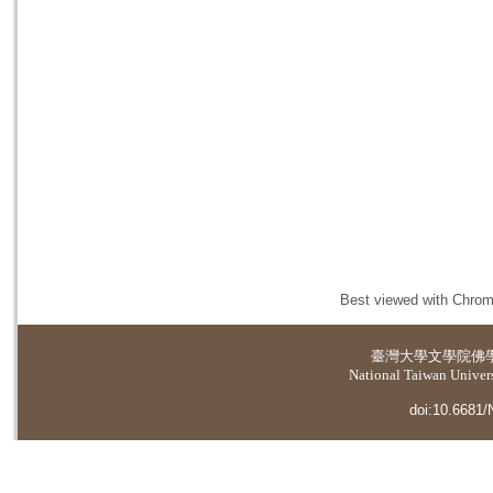
Best viewed with Chrome
臺灣大學
文學院佛
National Taiwan Universi
doi:10.6681