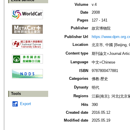
Volume
v.4
Date
2008
Pages
127 - 141
Publisher
故宮博物院
Publisher Url
https://www.dpm.org.c
Location
北京市, 中國 [Beijing, C
Content type
期刊論文=Journal Artic
Language
中文=Chinese
ISBN
9787800477881
Categories
佛教-歷史
Dynasty
明代
Tools
Regions
江蘇(南京); 河北(北京
Export
Hits
390
Created date
2016.05.12
Modified date
2025.05.19