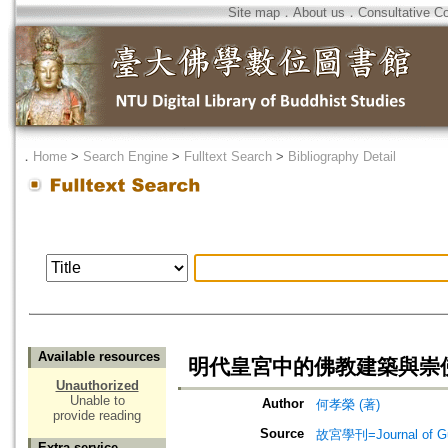
Site map
．
About us
．
Consultative C
．
Home
>
Search Engine
>
Fulltext Search
>
Bibliography Detail
Available resources
明代皇宮中的佛教建築與崇
Unauthorized
Unable to
Author
何孝榮 (著)
provide reading
Source
故宮學刊=Journal of Gu
Extra service