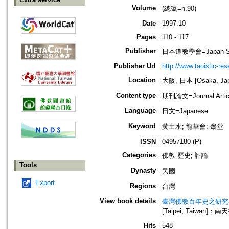
Volume
(總號=n.90)
Date
1997.10
Pages
110 - 117
Publisher
日本道教學會=Japan Socie
Publisher Url
http://www.taoistic-res
Location
大阪, 日本 [Osaka, Ja
Content type
期刊論文=Journal Artic
Language
日文=Japanese
Keyword
黃土水; 龍華會; 齋堂
ISSN
04957180 (P)
Categories
佛教-歷史; 評論
Tools
Dynasty
民國
Export
Regions
台灣
View book details
臺灣佛教百年史之研究=Taiwan f
[Taipei, Taiwan]
Hits
548