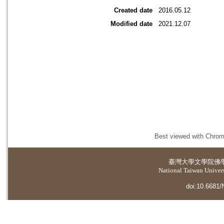
Created date
2016.05.12
Modified date
2021.12.07
Best viewed with Chrome
臺灣大學
文學院佛
National Taiwan Universi
doi:10.6681