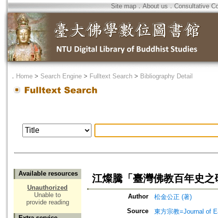
Site map
．
About us
．
Consultative C
．
Home
>
Search Engine
>
Fulltext Search
>
Bibliography Detail
Available resources
江燦騰「臺灣佛教百年史之研究
Unauthorized
Unable to
Author
松金公正 (著)
provide reading
Source
東方宗教=Journal of 
Extra service